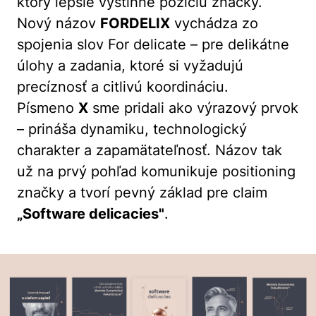
ktorý lepšie vystihne pozíciu značky.
Nový názov
FORDELIX
vychádza zo
spojenia slov
For delicate
– pre delikátne
úlohy a zadania, ktoré si vyžadujú
precíznosť a citlivú koordináciu.
Písmeno
X
sme pridali ako výrazový prvok
– prináša dynamiku, technologický
charakter a zapamätateľnosť. Názov tak
už na prvý pohľad komunikuje positioning
značky a tvorí pevný základ pre claim
„Software delicacies"
.