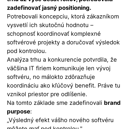
zadefinovať jasný positioning.
Potrebovali koncepciu, ktorá zákazníkom
vysvetlí ich skutočnú hodnotu –
schopnosť koordinovať komplexné
softvérové projekty a doručovať výsledok
pod kontrolou.
Analýza trhu a konkurencie potvrdila, že
väčšina IT firiem komunikuje len vývoj
softvéru, no málokto zdôrazňuje
koordináciu ako kľúčový benefit. Práve tu
vznikol priestor pre odlíšenie.
Na tomto základe sme zadefinovali
brand
purpose
:
„Výsledný efekt vášho nového softvéru
môžete mať pod kontrolou."