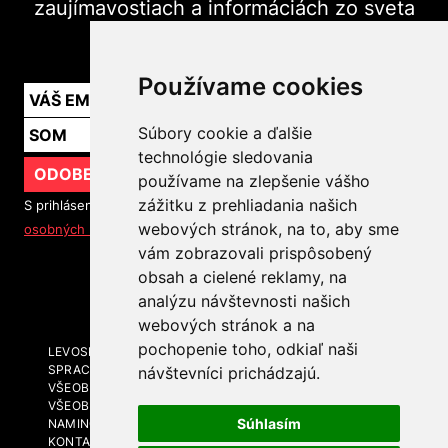
zaujímavostiach a informáciách zo sveta
marketingu v praxi.
Používame cookies
Súbory cookie a ďalšie
technológie sledovania
ODOBERAŤ
používame na zlepšenie vášho
zážitku z prehliadania našich
S prihlásením na odber noviniek súhlasíte so
spracovaním
webových stránok, na to, aby sme
osobných údajov
vám zobrazovali prispôsobený
obsah a cielené reklamy, na
SLEDUJTE NÁS
analýzu návštevnosti našich
webových stránok a na
pochopenie toho, odkiaľ naši
LEVOSPHERE A MÉDIÁ
SPRACOVANIE OSOBNÝCH ÚDAJOV
návštevníci prichádzajú.
VŠEOBECNÉ OBCHODNÉ PODMIENKY
VŠEOBECNÉ OBCHODNÉ PODMIENKY - BRANDING A
Súhlasím
NAMING
KONTAKT