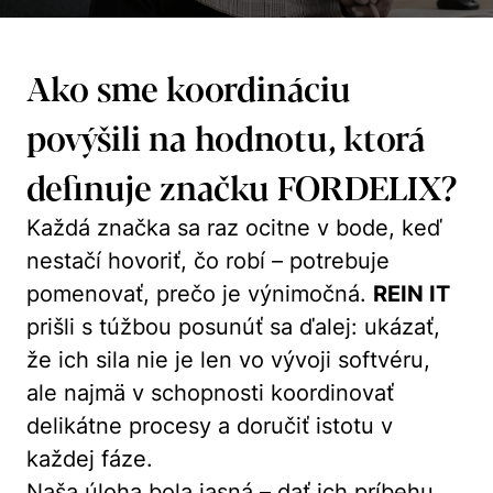
Ako sme koordináciu
povýšili na hodnotu, ktorá
definuje značku FORDELIX?
Každá značka sa raz ocitne v bode, keď
nestačí hovoriť,
čo robí
– potrebuje
pomenovať,
prečo je výnimočná
.
REIN IT
prišli s túžbou posunúť sa ďalej: ukázať,
že ich sila nie je len vo vývoji softvéru,
ale najmä v schopnosti koordinovať
delikátne procesy a doručiť istotu v
každej fáze.
Naša úloha bola jasná – dať ich príbehu