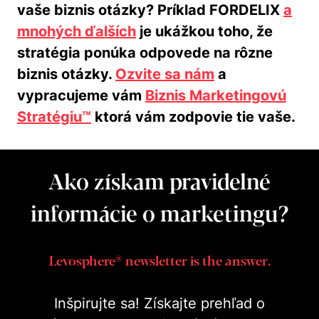
vaše biznis otázky? Príklad FORDELIX
a
mnohých ďalších
je ukážkou toho, že
stratégia ponúka odpovede na rôzne
biznis otázky.
Ozvite sa nám
a
vypracujeme vám
Biznis Marketingovú
Stratégiu™
ktorá vám zodpovie tie vaše.
Ako získam pravidelné
informácie o marketingu?
Levosphere® newsletter is the answer.
Inšpirujte sa! Získajte prehľad o