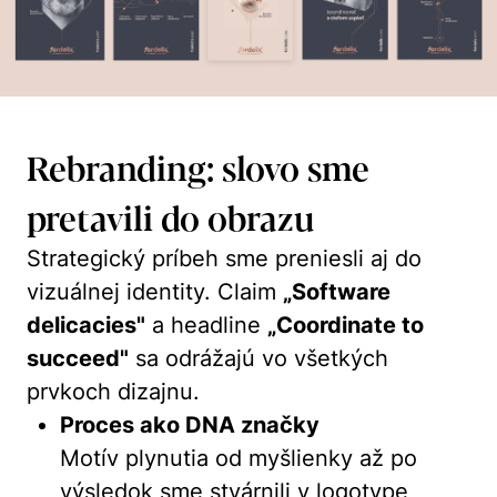
Rebranding: slovo sme
pretavili do obrazu
Strategický príbeh sme preniesli aj do
vizuálnej identity. Claim
„Software
delicacies"
a headline
„Coordinate to
succeed"
sa odrážajú vo všetkých
prvkoch dizajnu.
Proces ako DNA značky
Motív plynutia od myšlienky až po
výsledok sme stvárnili v logotype,