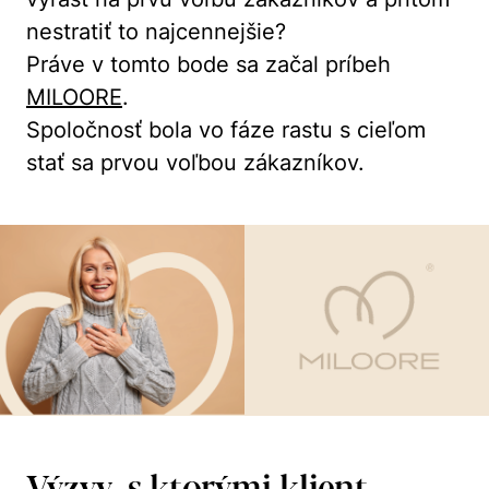
nestratiť to najcennejšie?
Práve v tomto bode sa začal príbeh
MILOORE
.
Spoločnosť bola vo fáze rastu s cieľom
stať sa prvou voľbou zákazníkov.
Výzvy, s ktorými klient