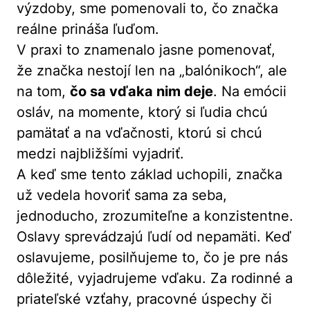
výzdoby, sme pomenovali to, čo značka
reálne prináša ľuďom.
V praxi to znamenalo jasne pomenovať,
že značka nestojí len na „balónikoch“, ale
na tom,
čo sa vďaka nim deje
. Na emócii
osláv, na momente, ktorý si ľudia chcú
pamätať a na vďačnosti, ktorú si chcú
medzi najbližšími vyjadriť.
A keď sme tento základ uchopili, značka
už vedela hovoriť sama za seba,
jednoducho, zrozumiteľne a konzistentne.
Oslavy sprevádzajú ľudí od nepamäti. Keď
oslavujeme, posilňujeme to, čo je pre nás
dôležité, vyjadrujeme vďaku. Za rodinné a
priateľské vzťahy, pracovné úspechy či