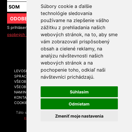
Súbory cookie a ďalšie
technológie sledovania
ODOBERAŤ
používame na zlepšenie vášho
zážitku z prehliadania našich
S prihlásením na odber noviniek súhlasíte so
spracovaním
webových stránok, na to, aby sme
osobných údajov
vám zobrazovali prispôsobený
obsah a cielené reklamy, na
SLEDUJTE NÁS
analýzu návštevnosti našich
webových stránok a na
pochopenie toho, odkiaľ naši
LEVOSPHERE A MÉDIÁ
SPRACOVANIE OSOBNÝCH ÚDAJOV
návštevníci prichádzajú.
VŠEOBECNÉ OBCHODNÉ PODMIENKY
VŠEOBECNÉ OBCHODNÉ PODMIENKY - BRANDING A
Súhlasím
NAMING
KONTAKT
COOKIES
Odmietam
Táto stránka je chránená technológiou reCAPTCHA. Platia
Zmeniť moje nastavenia
pravidlá ochrany súkromia
a
zmluvné podmienky
spoločnosti Google.
Levosphere.sk © 2026