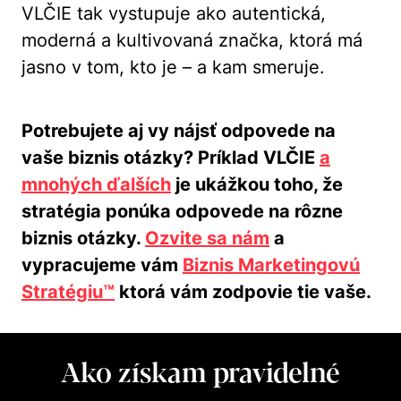
VLČIE tak vystupuje ako autentická,
moderná a kultivovaná značka, ktorá má
jasno v tom, kto je – a kam smeruje.
Potrebujete aj vy nájsť odpovede na
vaše biznis otázky? Príklad VLČIE
a
mnohých ďalších
je ukážkou toho, že
stratégia ponúka odpovede na rôzne
biznis otázky.
Ozvite sa nám
a
vypracujeme vám
Biznis Marketingovú
Stratégiu™
ktorá vám zodpovie tie vaše.
Ako získam pravidelné