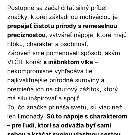
Postupne sa začal črtať silný príbeh
značky, ktorej základnou motiváciou je
prepájať čistotu prírody s remeselnou
precíznosťou
, vytvárať nápoje, ktoré majú
hĺbku, charakter a osobnosť.
Zároveň sme pomenovali spôsob, akým
VLČIE koná:
s inštinktom vlka
–
nekompromisne vyhľadáva tie
najkvalitnejšie prírodné suroviny a
premieňa ich na chuťový zážitok, ktorý
má silu inšpirovať a spojiť.
To, čo značka prináša svetu, sú viac než
len limonády.
Sú to nápoje s charakterom
– pre ľudí, ktorí sa odvážia byť sami
sebou a kráčať svojou vlastnou cestou.