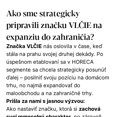
Ako sme strategicky
pripravili značku VLČIE na
expanziu do zahraničia?
Značka VLČIE
nás oslovila v čase, keď
stála na prahu svojej druhej dekády. Po
úspešnom etablovaní sa v HORECA
segmente sa chcela strategicky posunúť
ďalej – posilniť svoju pozíciu na domácom
trhu, no najmä expandovať do
maloobchodu a na zahraničné trhy.
Prišla za nami s jasnou výzvou:
Ako nastaviť značku, ktorá si
zachová
svoj remeselný charakter
, no zároveň