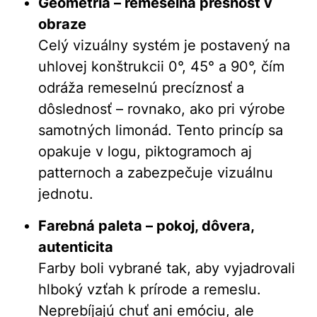
Geometria – remeselná presnosť v
obraze
Celý vizuálny systém je postavený na
uhlovej konštrukcii 0°, 45° a 90°, čím
odráža remeselnú precíznosť a
dôslednosť – rovnako, ako pri výrobe
samotných limonád. Tento princíp sa
opakuje v logu, piktogramoch aj
patternoch a zabezpečuje vizuálnu
jednotu.
Farebná paleta – pokoj, dôvera,
autenticita
Farby boli vybrané tak, aby vyjadrovali
hlboký vzťah k prírode a remeslu.
Neprebíjajú chuť ani emóciu, ale