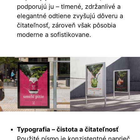
podporujú ju – tlmené, zdržanlivé a
elegantné odtiene zvyšujú dôveru a
čitateľnosť, zároveň však pôsobia
moderne a sofistikovane.
Typografia – čistota a čitateľnosť
Použité písmo je konzistentné naprieč