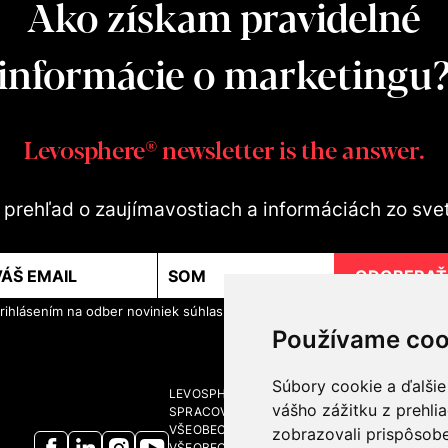
Ako získam pravidelné
informácie o marketingu
Levosphere® newsletter is the answer.
te prehľad o zaujímavostiach a informáciách zo sve
ODOBERAŤ
rihlásením na odber noviniek súhlasíte so
spracovaním osobných údajo
Používame coo
Súbory cookie a ďalšie
LEVOSPHERE A MÉDIÁ
vášho zážitku z prehli
SPRACOVANIE OSOBNÝCH ÚDAJOV
VŠEOBECNÉ OBCHODNÉ PODMIENKY
zobrazovali prispôsobe
VŠEOBECNÉ OBCHODNÉ PODMIENKY - BRAND