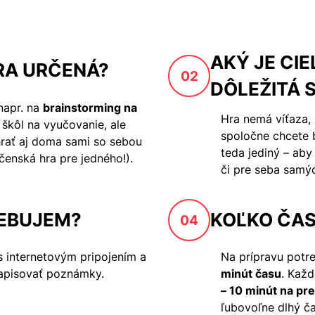
AKÝ JE CIE
RA URČENÁ?
02
DÔLEŽITÁ 
 napr. na
brainstorming na
Hra nemá víťaza, 
 škôl na vyučovanie, ale
spoločne chcete b
hrať aj doma sami so sebou
teda jediný – aby 
čenská hra pre jedného!).
či pre seba samý
REBUJEM?
KOĽKO ČA
04
s internetovým pripojením a
Na prípravu potr
zapisovať poznámky.
minút času
. Kaž
– 10 minút na pr
ľubovoľne dlhý č