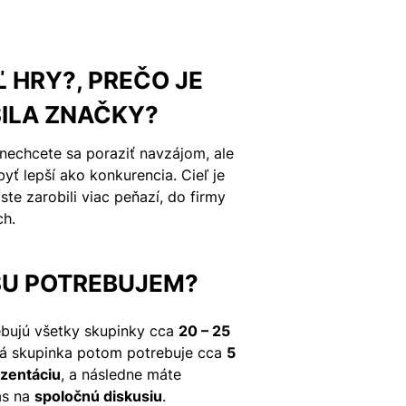
Ľ HRY?, PREČO JE
SILA ZNAČKY?
nechcete sa poraziť navzájom, ale
yť lepší ako konkurencia. Cieľ je
ste zarobili viac peňazí, do firmy
ch.
SU POTREBUJEM?
ebujú všetky skupinky cca
20 – 25
dá skupinka potom potrebuje cca
5
ezentáciu
, a následne máte
as na
spoločnú diskusiu
.