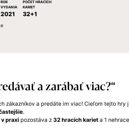
ROK
POČET HRACÍCH
VYDANIA
KARIET
2021
32+1
ke
dávať a zarábať viac?“
h zákazníkov a predáte im viac! Cieľom tejto hry 
častejšie
.
v praxi
pozostáva z
32 hracích kariet
a 1 nehrace