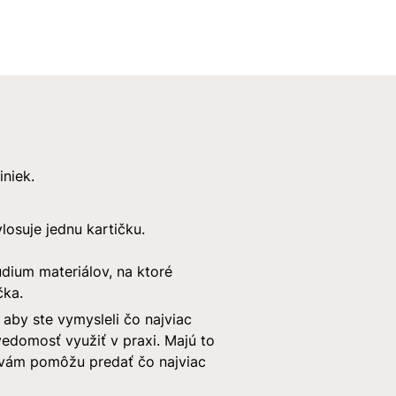
niek.
losuje jednu kartičku.
dium materiálov, na ktoré
čka.
 aby ste vymysleli čo najviac
edomosť využiť v praxi. Majú to
é vám pomôžu predať čo najviac