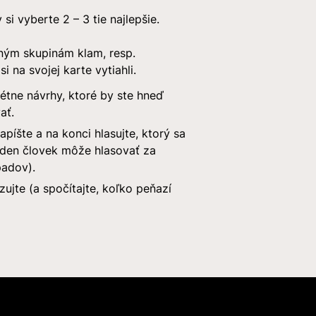
si vyberte 2 – 3 tie najlepšie.
ným skupinám klam, resp.
si na svojej karte vytiahli.
étne návrhy, ktoré by ste hneď
ať.
apíšte a na konci hlasujte, ktorý sa
jeden človek môže hlasovať za
padov).
zujte (a spočítajte, koľko peňazí