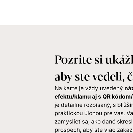
Pozrite si ukáž
aby ste vedeli, 
Na karte je vždy uvedený
ná
efektu/klamu aj s QR kódom/
je detailne rozpísaný, s bližší
praktickou úlohou pre vás. V
zamyslieť sa, ako dané skresl
prospech, aby ste viac zákaz