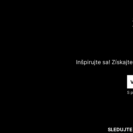
Inšpirujte sa! Získaj
S p
SLEDUJTE