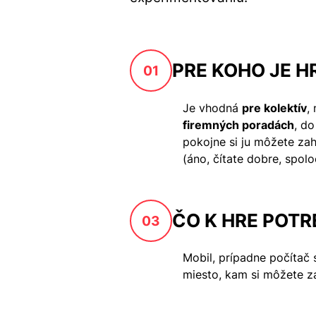
PRE KOHO JE H
01
Je vhodná
pre kolektív
,
firemných poradách
, do
pokojne si ju môžete za
(áno, čítate dobre, spolo
ČO K HRE POT
03
Mobil, prípadne počítač 
miesto, kam si môžete 