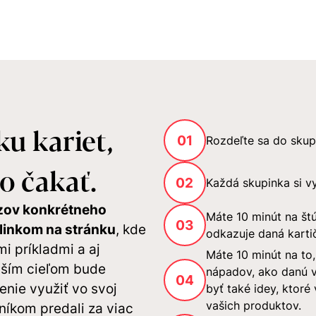
ku kariet,
01
Rozdeľte sa do skupi
čo čakať.
02
Každá skupinka si vy
zov konkrétneho
Máte 10 minút na štú
03
linkom na stránku
, kde
odkazuje daná karti
mi príkladmi a aj
Máte 10 minút na to,
aším cieľom bude
nápadov, ako danú v
04
enie využiť vo svoj
byť také idey, ktor
vašich produktov.
níkom predali za viac