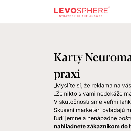
Karty Neuroma
praxi
„Myslíte si, že reklama na vá
„Že nikto s vami nedokáže m
V skutočnosti sme veľmi ľahk
Skúsení marketéri ovládajú mn
ľudí jemne a nenápadne poštu
nahliadnete zákazníkom do h