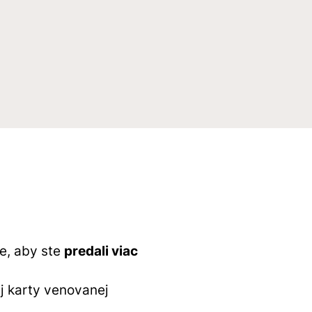
je, aby ste
predali viac
j karty venovanej