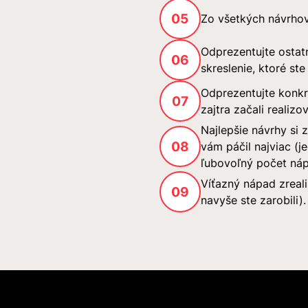
05
Zo všetkých návrhov 
Odprezentujte ostat
06
skreslenie, ktoré ste 
Odprezentujte konkr
07
zajtra začali realizov
Najlepšie návrhy si z
08
vám páčil najviac (
ľubovoľný počet ná
Víťazný nápad zreali
09
navyše ste zarobili).