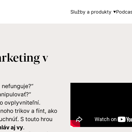
Služby a produkty
Podcas
▼
rketing v
s nefunguje?“
anipulovať?“
o ovplyvniteľní.
oho trikov a fínt, ako
chnúť. S touto hrou
láv aj vy
.