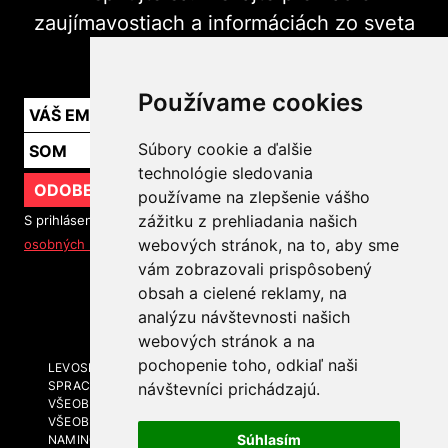
zaujímavostiach a informáciách zo sveta
marketingu v praxi.
Používame cookies
Súbory cookie a ďalšie
technológie sledovania
ODOBERAŤ
používame na zlepšenie vášho
zážitku z prehliadania našich
S prihlásením na odber noviniek súhlasíte so
spracovaním
webových stránok, na to, aby sme
osobných údajov
vám zobrazovali prispôsobený
obsah a cielené reklamy, na
SLEDUJTE NÁS
analýzu návštevnosti našich
webových stránok a na
pochopenie toho, odkiaľ naši
LEVOSPHERE A MÉDIÁ
SPRACOVANIE OSOBNÝCH ÚDAJOV
návštevníci prichádzajú.
VŠEOBECNÉ OBCHODNÉ PODMIENKY
VŠEOBECNÉ OBCHODNÉ PODMIENKY - BRANDING A
Súhlasím
NAMING