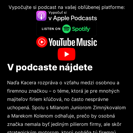
Vypočujte si podcast na vašej obľúbenej platforme:
V podcaste nájdete
Naďa Kacera rozpráva o vzťahu medzi osobnou a
firemnou značkou – o téme, ktorá je pre mnohých
majiteľov firiem kľúčová, no často nesprávne
uchopená. Spolu s Milanom Juniorom Zimnýkovalom
a Marekom Kolenom odhaľuje, prečo by osobná
značka nemala byť jediným pilierom firmy, ale skôr
strategickým motorom, ktorý poháňa tú firemnú