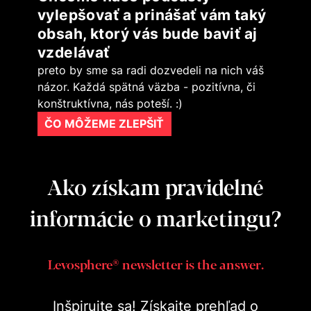
vylepšovať a prinášať vám taký
obsah, ktorý vás bude baviť aj
vzdelávať
preto by sme sa radi dozvedeli na nich váš
názor. Každá spätná väzba - pozitívna, či
konštruktívna, nás poteší. :)
ČO MÔŽEME ZLEPŠIŤ
Ako získam pravidelné
informácie o marketingu?
Levosphere® newsletter is the answer.
Inšpirujte sa! Získajte prehľad o