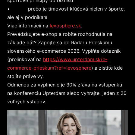
športové princípy do biznisu
• prečo je tímovosť kľúčová nielen v športe,
ale aj v podnikaní
Viac informácií na
levosphere.sk
.
Prevádzkujete e-shop a robíte rozhodnutia na
základe dát? Zapojte sa do Radaru Prieskumu
slovenského e-commerce 2026. Vyplňte dotazník
(prelinkovať na
https://www.upterdam.sk/e-
commerce-prieskum?ref=levosphere
) a zistite kde
stojíte práve vy.
Odmenou za vyplnenie je 30% zľava na vstupenku
na konferenciu Upterdam alebo vyhrajte jeden z 20
voľných vstupov.