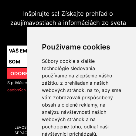
Inšpirujte sa! Získajte prehľad o
zaujímavostiach a informáciách zo sveta
marketingu v praxi.
Používame cookies
Súbory cookie a ďalšie
technológie sledovania
ODOBERAŤ
používame na zlepšenie vášho
zážitku z prehliadania našich
S prihlásením na odber noviniek súhlasíte so
spracovaním
webových stránok, na to, aby sme
osobných údajov
vám zobrazovali prispôsobený
obsah a cielené reklamy, na
SLEDUJTE NÁS
analýzu návštevnosti našich
webových stránok a na
pochopenie toho, odkiaľ naši
LEVOSPHERE A MÉDIÁ
SPRACOVANIE OSOBNÝCH ÚDAJOV
návštevníci prichádzajú.