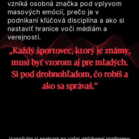
vzniká osobná značka pod vplyvom
masových emócií, prečo je v
podnikaní kľúčová disciplína a ako si
nastaviť hranice voči médiám a
verejnosti.
„Každý športovec, ktorý je známy,
musí byť vzorom aj pre mladých.
Si pod drobnohľadom, čo robíš a
ako sa správaš.“
Vypočujte si podcast na vašej obľúbenej platforme: