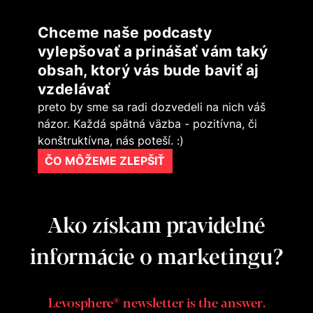
Chceme naše podcasty
vylepšovať a prinášať vám taký
obsah, ktorý vás bude baviť aj
vzdelávať
preto by sme sa radi dozvedeli na nich váš
názor. Každá spätná väzba - pozitívna, či
konštruktívna, nás poteší. :)
ČO MÔŽEME ZLEPŠIŤ
Ako získam pravidelné
informácie o marketingu?
Levosphere® newsletter is the answer.