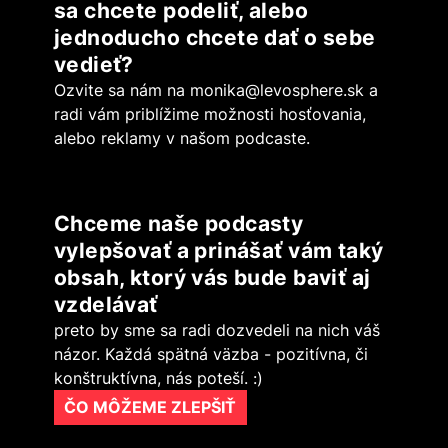
sa chcete podeliť, alebo
jednoducho chcete dať o sebe
vedieť?
Ozvite sa nám na
monika@levosphere.sk
a
radi vám priblížime možnosti hosťovania,
alebo reklamy v našom podcaste.
Chceme naše podcasty
vylepšovať a prinášať vám taký
obsah, ktorý vás bude baviť aj
vzdelávať
preto by sme sa radi dozvedeli na nich váš
názor. Každá spätná väzba - pozitívna, či
konštruktívna, nás poteší. :)
ČO MÔŽEME ZLEPŠIŤ