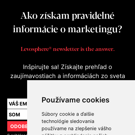
Ako získam pravidelné
informácie o marketingu?
Levosphere® newsletter is the answer.
Inšpirujte sa! Získajte prehľad o
zaujímavostiach a informáciách zo sveta
marketingu v praxi.
Používame cookies
Súbory cookie a ďalšie
technológie sledovania
ODOBERAŤ
používame na zlepšenie vášho