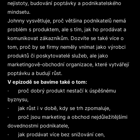
nejistoty, budování poptávky a podnikatelského
mindsetu.
Johnny vysvětluje, proč většina podnikatelů nemá
problém s produktem, ale s tím, jak ho prodávat a
komunikovat zákazníkům. Dozvíte se také více o
tom, proč by se firmy neměly vnímat jako výrobci
produktů či poskytovatelé služeb, ale jako
marketingově-obchodní organizace, které vytvářejí
poptávku a budují růst.
V epizodě se bavíme také o tom:
· proč dobrý produkt nestačí k úspěšnému
byznysu,
· jak růst i v době, kdy se trh zpomaluje,
· proč jsou marketing a obchod nejdůležitějšími
dovednostmi podnikatele,
· jak prodávat více bez snižování cen,