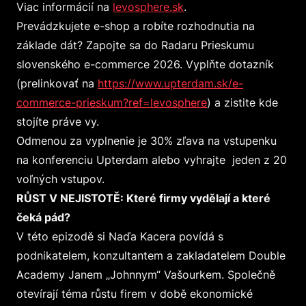
Viac informácií na
levosphere.sk
.
Prevádzkujete e-shop a robíte rozhodnutia na
základe dát? Zapojte sa do Radaru Prieskumu
slovenského e-commerce 2026. Vyplňte dotazník
(prelinkovať na
https://www.upterdam.sk/e-
commerce-prieskum?ref=levosphere
) a zistite kde
stojíte práve vy.
Odmenou za vyplnenie je 30% zľava na vstupenku
na konferenciu Upterdam alebo vyhrajte jeden z 20
voľných vstupov.
RŮST V NEJISTOTĚ: Které firmy vydělají a které
čeká pád?
V této epizodě si Naďa Kacera povídá s
podnikatelem, konzultantem a zakladatelem Double
Academy Janem „Johnnym“ Vašourkem. Společně
otevírají téma růstu firem v době ekonomické