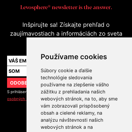
Levosphere® newsletter is the answer.
Inšpirujte sa! Získajte prehľad o
zaujímavostiach a informáciách zo sveta
marketingu v praxi.
Používame cookies
Súbory cookie a ďalšie
technológie sledovania
ODOBERAŤ
používame na zlepšenie vášho
zážitku z prehliadania našich
S prihlásením na odber noviniek súhlasíte so
spracovaním
webových stránok, na to, aby sme
osobných údajov
vám zobrazovali prispôsobený
obsah a cielené reklamy, na
SLEDUJTE NÁS
analýzu návštevnosti našich
webových stránok a na