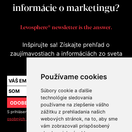
informácie o marketingu?
Levosphere® newsletter is the answer.
Inšpirujte sa! Získajte prehľad o
zaujímavostiach a informáciách zo sveta
marketingu v praxi.
Používame cookies
Súbory cookie a ďalšie
technológie sledovania
ODOBERAŤ
používame na zlepšenie vášho
zážitku z prehliadania našich
S prihlásením na odber noviniek súhlasíte so
spracovaním
webových stránok, na to, aby sme
osobných údajov
vám zobrazovali prispôsobený