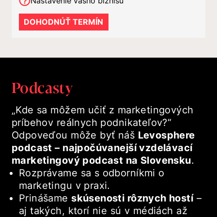
Nastavenie vášho biznisu
DOHODNÚŤ TERMÍN
Podcasty
„Kde sa môžem učiť z marketingových
príbehov reálnych podnikateľov?“
Odpoveďou môže byť náš
Levosphere
podcast – najpočúvanejší vzdelávací
marketingový podcast na Slovensku
.
Rozprávame sa s odborníkmi o
marketingu v praxi.
Prinášame
skúsenosti rôznych hostí
–
aj takých, ktorí nie sú v médiách až