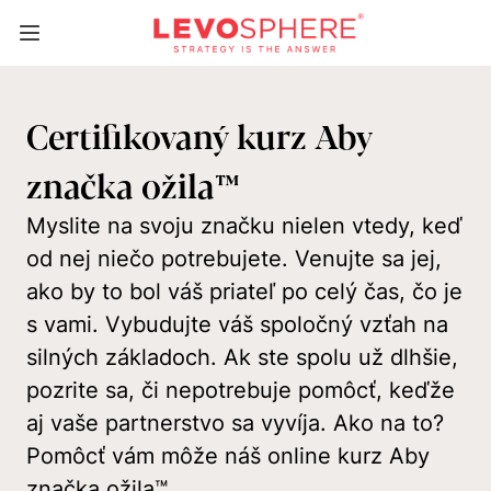
Certifikovaný kurz Aby
značka ožila™
Myslite na svoju značku nielen vtedy, keď
od nej niečo potrebujete. Venujte sa jej,
ako by to bol váš priateľ po celý čas, čo je
s vami. Vybudujte váš spoločný vzťah na
silných základoch. Ak ste spolu už dlhšie,
pozrite sa, či nepotrebuje pomôcť, keďže
aj vaše partnerstvo sa vyvíja. Ako na to?
Pomôcť vám môže náš online kurz Aby
značka ožila™.