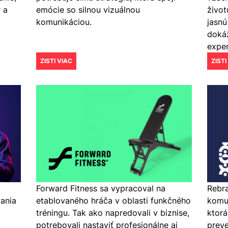
 a
život
emócie so silnou vizuálnou
jasnú
komunikáciou.
doká
exper
ZISTI VIAC
ZISTI
g
Forward Fitness sa vypracoval na
Rebra
ania
etablovaného hráča v oblasti funkčného
komun
tréningu. Tak ako napredovali v biznise,
ktorá
potrebovali nastaviť profesionálne aj
preve