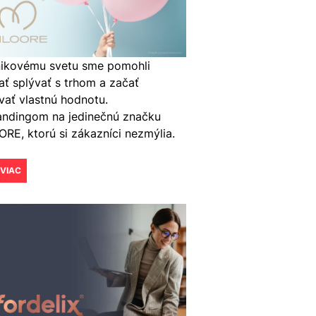
nikovému svetu sme pomohli
ať splývať s trhom a začať
ať vlastnú hodnotu.
andingom na jedinečnú značku
RE, ktorú si zákazníci nezmýlia.
 VIAC