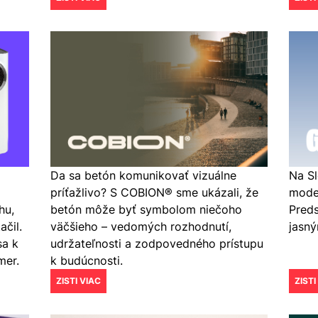
Da sa betón komunikovať vizuálne
Na S
príťažlivo? S COBION® sme ukázali, že
mode
hu,
betón môže byť symbolom niečoho
Pred
čil.
väčšieho – vedomých rozhodnutí,
jasný
sa k
udržateľnosti a zodpovedného prístupu
mer.
k budúcnosti.
ZISTI VIAC
ZISTI