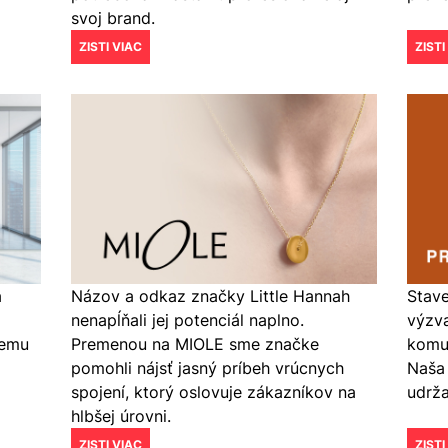
svoj brand.
ZISTI VIAC
ZISTI
á
Názov a odkaz značky Little Hannah
Stave
nenapĺňali jej potenciál naplno.
výzva
nemu
Premenou na MIOLE sme značke
komun
pomohli nájsť jasný príbeh vrúcnych
Naša 
spojení, ktorý oslovuje zákazníkov na
udrža
hlbšej úrovni.
ZISTI VIAC
ZISTI