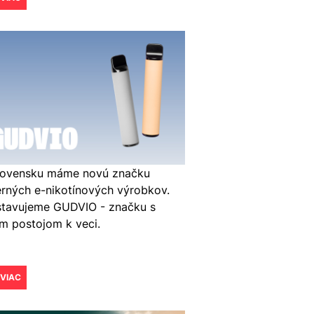
lovensku máme novú značku
rných e-nikotínových výrobkov.
stavujeme GUDVIO - značku s
m postojom k veci.
 VIAC