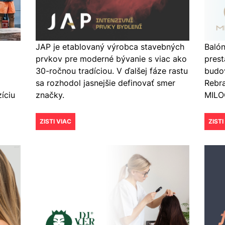
JAP je etablovaný výrobca stavebných
Baló
prvkov pre moderné bývanie s viac ako
prest
30-ročnou tradíciou. V ďalšej fáze rastu
budov
sa rozhodol jasnejšie definovať smer
Rebr
značky.
MILOO
zíciu
ZISTI VIAC
ZISTI