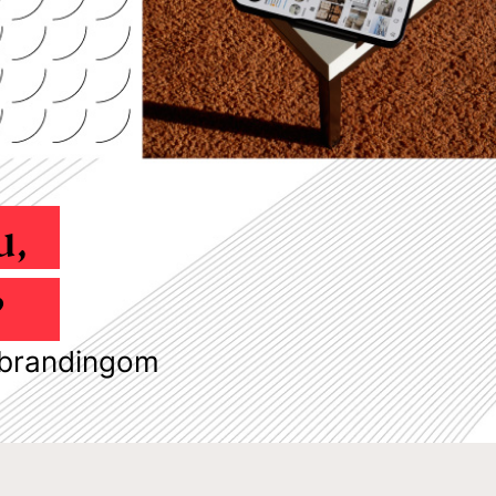
vať
 brandingom