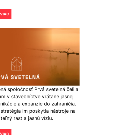
 VIAC
ná spoločnosť Prvá svetelná čelila
m v stavebníctve vrátane jasnej
ikácie a expanzie do zahraničia.
stratégia im poskytla nástroje na
teľný rast a jasnú víziu.
 VIAC