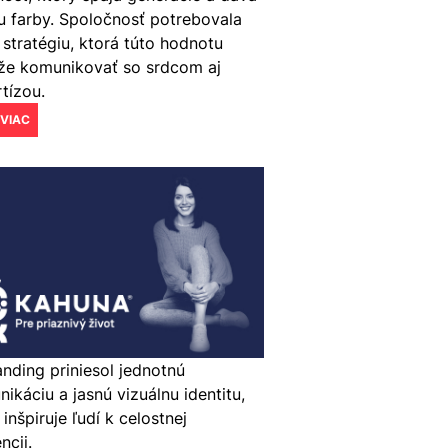
u farby. Spoločnosť potrebovala
 stratégiu, ktorá túto hodnotu
že komunikovať so srdcom aj
tízou.
 VIAC
nding priniesol jednotnú
ikáciu a jasnú vizuálnu identitu,
 inšpiruje ľudí k celostnej
ncii.