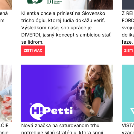
vená
Klientka chcela priniesť na Slovensko
Z REI
om
trichológiu, ktorej ľudia dokážu veriť.
FORDE
Výsledkom našej spolupráce je
svoju
DIVERDI, jasný koncept s ambíciou stať
delik
sa lídrom.
fáze.
ZISTI VIAC
ZISTI
LČIE
VISTA
Nová značka na saturovanom trhu
anie,
vzácn
potrebuje silnú stratégiu, ktorá spojí