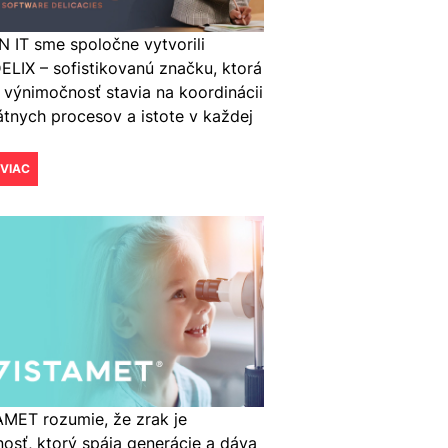
N IT sme spoločne vytvorili
LIX – sofistikovanú značku, ktorá
 výnimočnosť stavia na koordinácii
átnych procesov a istote v každej
 VIAC
MET rozumie, že zrak je
osť, ktorý spája generácie a dáva