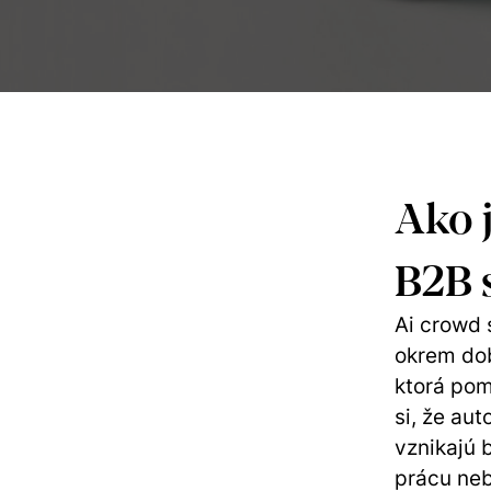
Ako j
B2B 
Ai crowd 
okrem dob
ktorá pom
si, že aut
vznikajú 
prácu neb