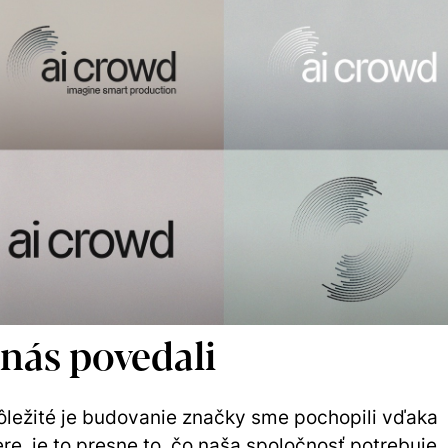
 nás povedali
ôležité je budovanie značky sme pochopili vďaka
e, je to presne to, čo naša spoločnosť potrebuje,