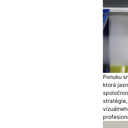
Ponuku sm
ktorá jas
spoločnos
stratégie
vizuálneh
profesion