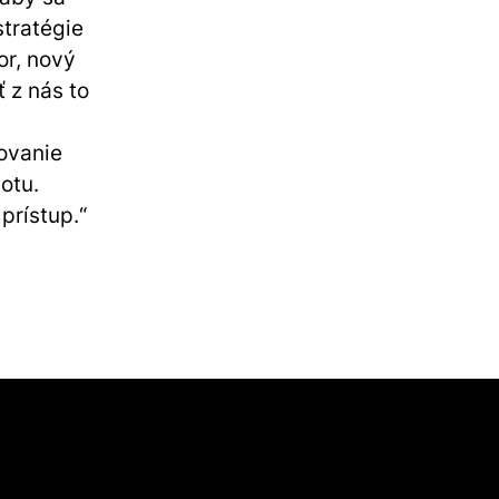
stratégie
or, nový
 z nás to
ovanie
otu.
prístup.“