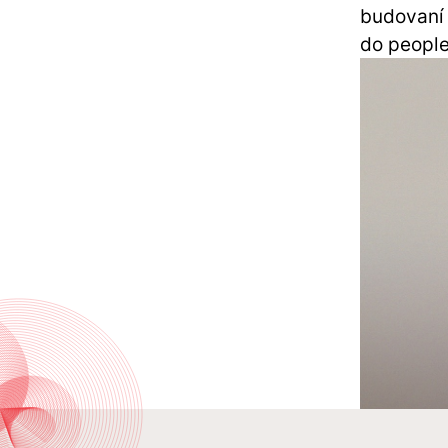
budovaní 
do peopl