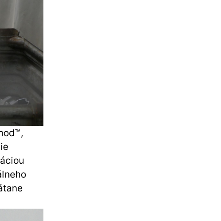
hod™,
ie
táciou
álneho
átane