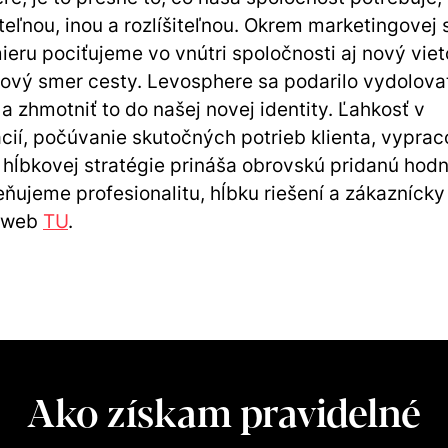
iteľnou, inou a rozlíšiteľnou. Okrem marketingovej 
mieru pociťujeme vo vnútri spoločnosti aj nový viet
ový smer cesty. Levosphere sa podarilo vydolovať
 a zhmotniť to do našej novej identity. Ľahkosť v
ií, počúvanie skutočných potrieb klienta, vyprac
hĺbkovej stratégie prináša obrovskú pridanú hodn
ňujeme profesionalitu, hĺbku riešení a zákaznícky 
i web
TU
.
Ako získam pravidelné