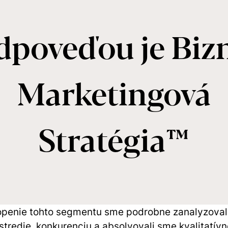
dpoveďou je Bizn
Marketingová
Stratégia™
openie tohto segmentu sme podrobne zanalyzoval
tredie, konkurenciu a absolvovali sme kvalitatívn