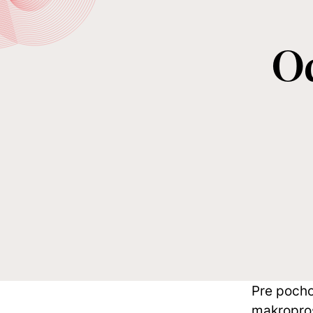
O
Pre poch
makropros