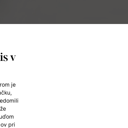
is v
rom je
ačku,
edomili
 že
 ľuďom
ov pri