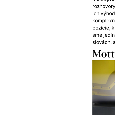
rozhovory
ich výhod
komplexnú
pozície, 
sme jedin
slovách, 
Mott