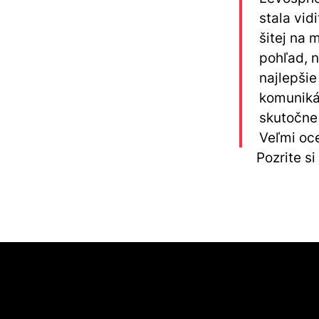
stala vid
šitej na 
pohľad, n
najlepšie
komunikác
skutočne 
Veľmi oce
Pozrite s