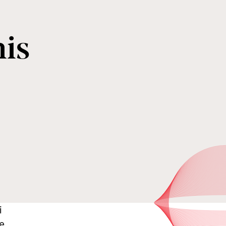
is
i
e