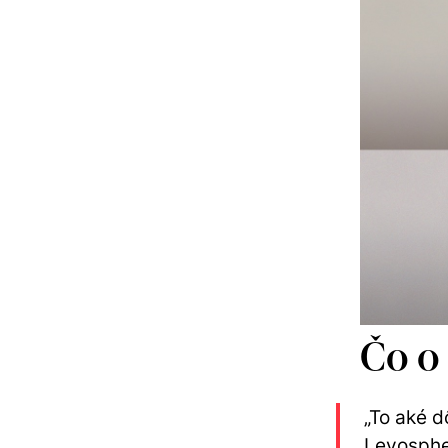
Čo o
„To aké d
Levospher