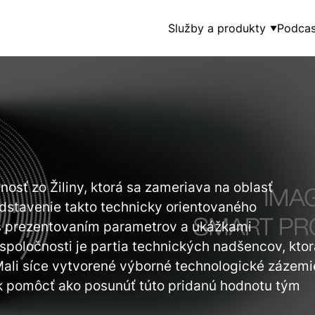
Služby a produkty
Podcas
▼
nosť zo Žiliny, ktorá sa zameriava na oblasť
edstavenie takto technicky orientovaného
 s prezentovaním parametrov a ukážkami
 spoločnosti je partia technických nadšencov, ktor
. Mali síce vytvorené výborné technologické zázemi
k pomôcť ako posunúť túto pridanú hodnotu tým