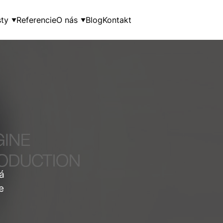
ty
Referencie
O nás
Blog
Kontakt
▼
▼
á
e