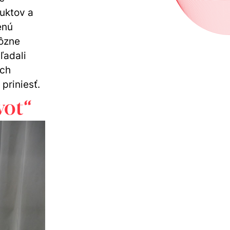
duktov a
enú
rôzne
ľadali
ých
priniesť.
vot“