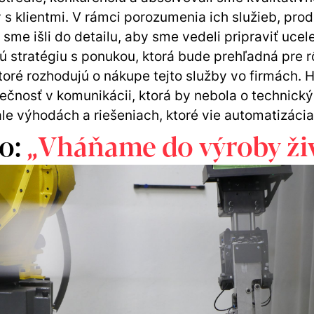
 s klientmi. V rámci porozumenia ich služieb, pro
 sme išli do detailu, aby sme vedeli pripraviť ucel
 stratégiu s ponukou, ktorá bude prehľadná pre 
ktoré rozhodujú o nákupe tejto služby vo firmách. H
ečnosť v komunikácii, ktorá by nebola o technick
ale výhodách a riešeniach, ktoré vie automatizácia 
o:
„Vháňame do výroby ži