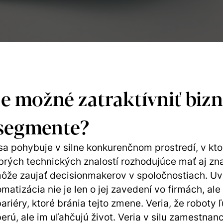
e možné zatraktívniť bizn
segmente?
sa pohybuje v silne konkurenčnom prostredí, v kto
rých technických znalostí rozhodujúce mať aj zn
ôže zaujať decisionmakerov v spoločnostiach. Uv
omatizácia nie je len o jej zavedení vo firmách, ale
bariéry, ktoré bránia tejto zmene. Veria, že roboty
erú, ale im uľahčujú život. Veria v silu zamestnanc