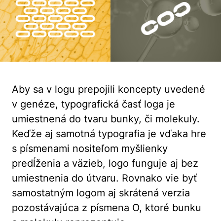
Aby sa v logu prepojili koncepty uvedené
v genéze, typografická časť loga je
umiestnená do tvaru bunky, či molekuly.
Keďže aj samotná typografia je vďaka hre
s písmenami nositeľom myšlienky
predĺženia a väzieb, logo funguje aj bez
umiestnenia do útvaru. Rovnako vie byť
samostatným logom aj skrátená verzia
pozostávajúca z písmena O, ktoré bunku