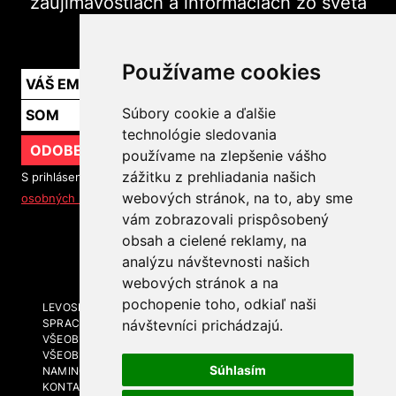
zaujímavostiach a informáciách zo sveta
marketingu v praxi.
Používame cookies
Súbory cookie a ďalšie
technológie sledovania
ODOBERAŤ
používame na zlepšenie vášho
zážitku z prehliadania našich
S prihlásením na odber noviniek súhlasíte so
spracovaním
webových stránok, na to, aby sme
osobných údajov
vám zobrazovali prispôsobený
obsah a cielené reklamy, na
SLEDUJTE NÁS
analýzu návštevnosti našich
webových stránok a na
pochopenie toho, odkiaľ naši
LEVOSPHERE A MÉDIÁ
SPRACOVANIE OSOBNÝCH ÚDAJOV
návštevníci prichádzajú.
VŠEOBECNÉ OBCHODNÉ PODMIENKY
VŠEOBECNÉ OBCHODNÉ PODMIENKY - BRANDING A
Súhlasím
NAMING
KONTAKT