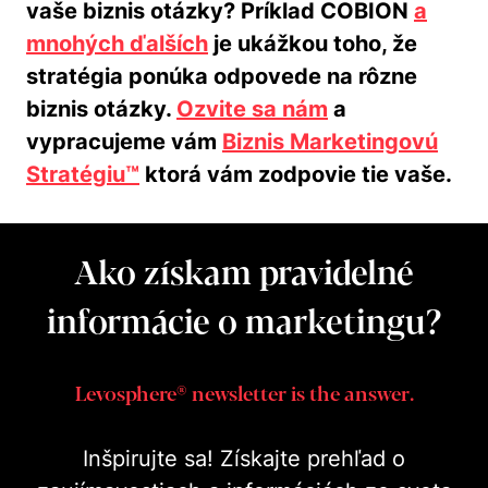
vaše biznis otázky? Príklad COBION
a
mnohých ďalších
je ukážkou toho, že
stratégia ponúka odpovede na rôzne
biznis otázky.
Ozvite sa nám
a
vypracujeme vám
Biznis Marketingovú
Stratégiu™
ktorá vám zodpovie tie vaše.
Ako získam pravidelné
informácie o marketingu?
Levosphere® newsletter is the answer.
Inšpirujte sa! Získajte prehľad o