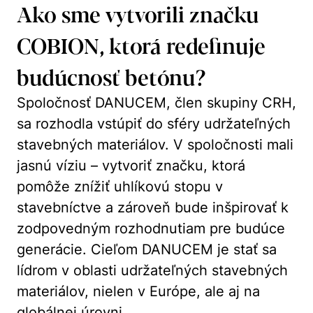
Ako sme vytvorili značku
COBION, ktorá redefinuje
budúcnosť betónu?
Spoločnosť DANUCEM, člen skupiny CRH,
sa rozhodla vstúpiť do sféry udržateľných
stavebných materiálov. V spoločnosti mali
jasnú víziu – vytvoriť značku, ktorá
pomôže znížiť uhlíkovú stopu v
stavebníctve a zároveň bude inšpirovať k
zodpovedným rozhodnutiam pre budúce
generácie. Cieľom DANUCEM je stať sa
lídrom v oblasti udržateľných stavebných
materiálov, nielen v Európe, ale aj na
globálnej úrovni.