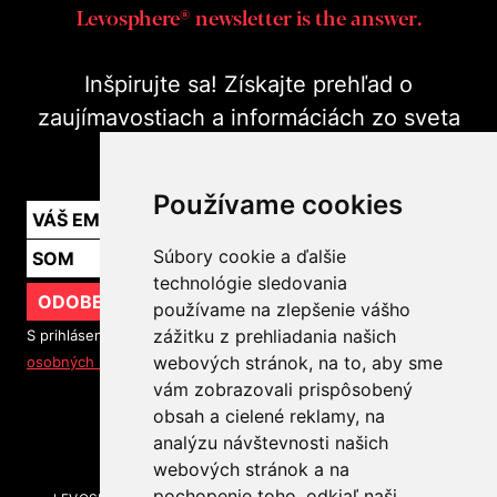
Levosphere® newsletter is the answer.
Inšpirujte sa! Získajte prehľad o
zaujímavostiach a informáciách zo sveta
marketingu v praxi.
Používame cookies
Súbory cookie a ďalšie
technológie sledovania
ODOBERAŤ
používame na zlepšenie vášho
zážitku z prehliadania našich
S prihlásením na odber noviniek súhlasíte so
spracovaním
webových stránok, na to, aby sme
osobných údajov
vám zobrazovali prispôsobený
obsah a cielené reklamy, na
SLEDUJTE NÁS
analýzu návštevnosti našich
webových stránok a na
pochopenie toho, odkiaľ naši