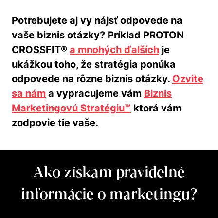
Potrebujete aj vy nájsť odpovede na
vaše biznis otázky? Príklad PROTON
CROSSFIT®
a mnohých ďalších
je
ukážkou toho, že stratégia ponúka
odpovede na rôzne biznis otázky.
Ozvite
sa nám
a vypracujeme vám
Biznis
Marketingovú Stratégiu™
ktorá vám
zodpovie tie vaše.
Ako získam pravidelné
informácie o marketingu?