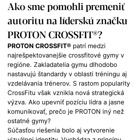
Ako sme pomohli premeniť
autoritu na líderskú značku
PROTON CROSSFIT®?
PROTON CROSSFIT®
patrí medzi
najrešpektovanejšie crossfitové gymy v
regióne. Zakladatelia gymu dlhodobo
nastavujú štandardy v oblasti tréningu aj
vzdelávania trénerov. S rastom popularity
CrossFitu však vznikla nová strategická
výzva. Ako upevniť pozíciu lídra a jasne
komunikovať, prečo je PROTON iný než
ostatné gymy?
Súčasťou riešenia bolo aj vytvorenie
vizuálnej identity. Vychádza z princípu