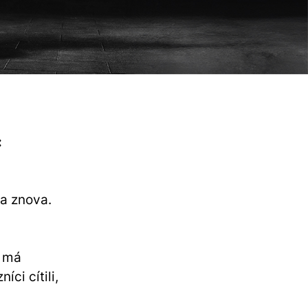
:
 a znova
.
á má
ci cítili,