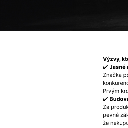
Výzvy, kt
✔️
Jasné 
Značka po
konkurenc
Prvým kro
✔️
Budova
Za produk
pevné zákl
že nekupu