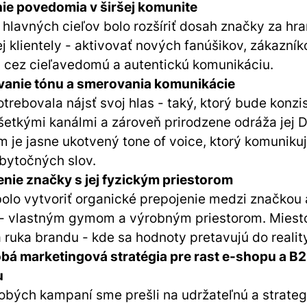
ie povedomia v širšej komunite
hlavných cieľov bolo rozšíriť dosah značky za hra
ej klientely - aktivovať nových fanúšikov, zákazník
 cez cieľavedomú a autentickú komunikáciu.
vanie tónu a smerovania komunikácie
trebovala nájsť svoj hlas - taký, ktorý bude konzi
šetkými kanálmi a zároveň prirodzene odráža jej 
 je jasne ukotvený tone of voice, ktorý komuniku
bytočných slov.
enie značky s jej fyzickým priestorom
bolo vytvoriť organické prepojenie medzi značkou a
- vlastným gymom a výrobným priestorom. Miest
 ruka brandu - kde sa hodnoty pretavujú do reality
bá marketingová stratégia pre rast e-shopu a B
u
obých kampaní sme prešli na udržateľnú a strateg