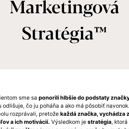
Marketingová
Stratégia™
lientom sme sa
ponorili hlbšie do podstaty značk
ju odlišuje, čo ju poháňa a ako má pôsobiť navonok
olu rozprávali, pretože
každá značka, vychádza z 
ľov a ich motivácií.
Výsledkom je
stratégia
, ktorá