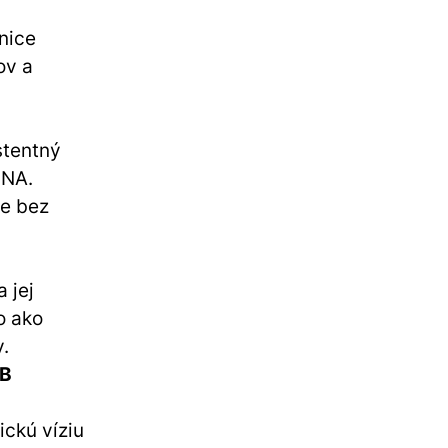
nice
ov a
stentný
DNA.
je bez
 jej
o ako
.
2B
ickú víziu