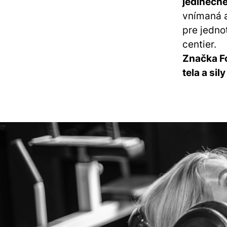
jedinečne
vnímaná a
pre jednot
centier.
Značka Fo
tela a si