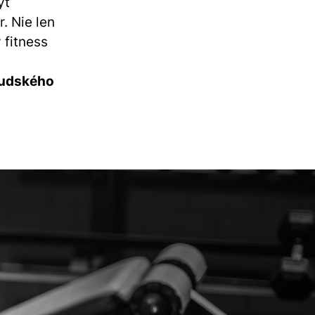
yť
. Nie len
 fitness
ľudského