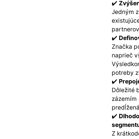
✔️
Zvýšen
Jedným z 
existujúc
partnerov
✔️
Defino
Značka po
naprieč v
Výsledkom
potreby z
✔️
Prepoj
Dôležité 
zázemím 
predĺžená
✔️
Dlhodo
segment
Z krátkod