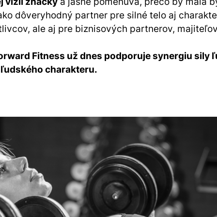
j vízii značky
a jasne pomenúva, prečo by mala b
ko dôveryhodný partner pre silné telo aj charakter
livcov, ale aj pre biznisových partnerov, majiteľov
rward Fitness už dnes podporuje synergiu sily 
ly ľudského charakteru.