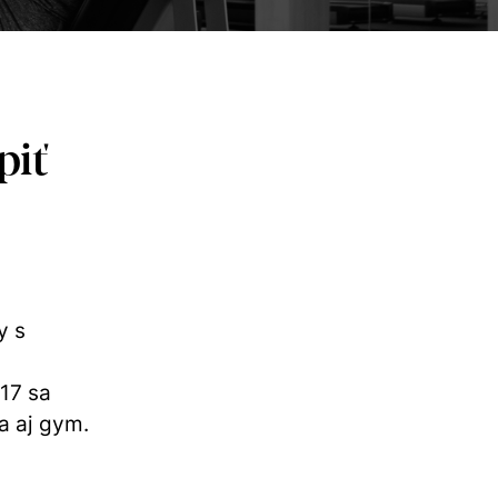
piť
y s
17 sa
a aj gym.