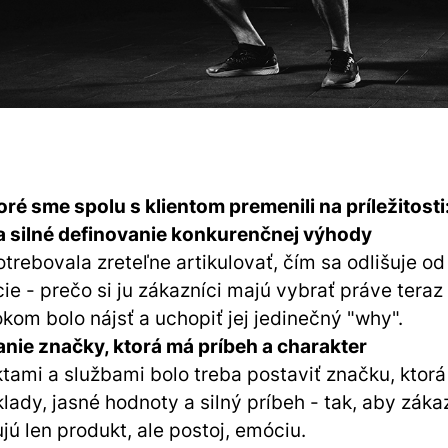
oré sme spolu s klientom premenili na príležitosti
a silné definovanie konkurenčnej výhody
trebovala zreteľne artikulovať, čím sa odlišuje od
ie - prečo si ju zákazníci majú vybrať práve
teraz
kom bolo nájsť a uchopiť jej jedinečný "why".
nie značky, ktorá má príbeh a charakter
tami a službami bolo treba postaviť značku, ktor
ady, jasné hodnoty a silný príbeh - tak, aby zákazní
jú len produkt, ale
postoj
, emóciu.