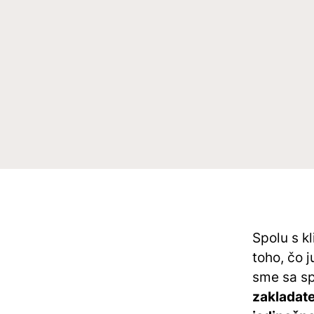
Spolu s k
toho, čo 
sme sa sp
zakladate