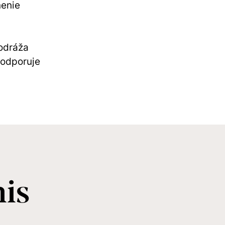
nenie
 odráža
podporuje
is