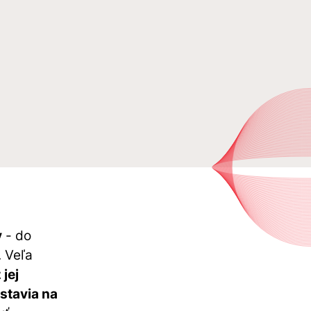
y
- do
. Veľa
jej
stavia na