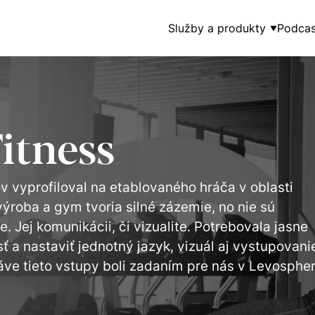
Služby a produkty
Podcas
▼
itness
v vyprofiloval na etablovaného hráča v oblasti
ýroba a gym tvoria silné zázemie, no nie sú
 Jej komunikácii, či vizualite. Potrebovala jasne
a nastaviť jednotný jazyk, vizuál aj vystupovani
áve tieto vstupy boli zadaním pre nás v Levospher