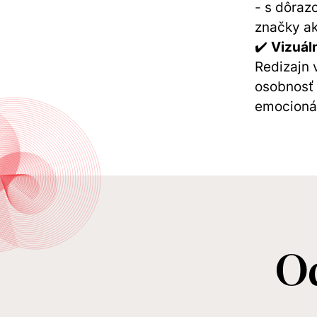
- s dôraz
značky ak
✔️
Vizuáln
Redizajn 
osobnosť 
emocionál
O