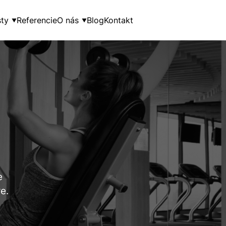
ty
Referencie
O nás
Blog
Kontakt
▼
▼
e
e.