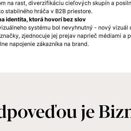
om na rast, diverzifikáciu cieľových skupín a posil
o stabilného hráča v B2B priestore.
a identita, ktorá hovorí bez slov
vizuálneho systému bol nevyhnutný - nový vizuál
značky, zjednocuje jej prejav naprieč médiami a 
ne napojenie zákazníka na brand.
dpoveďou je Bizn