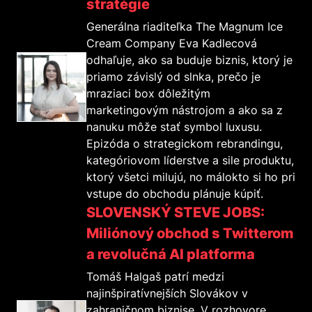
stratégie
Generálna riaditeľka The Magnum Ice
Cream Company Eva Kadlecová
odhaľuje, ako sa buduje biznis, ktorý je
priamo závislý od slnka, prečo je
mraziaci box dôležitým
marketingovým nástrojom a ako sa z
nanuku môže stať symbol luxusu.
Epizóda o strategickom rebrandingu,
kategóriovom líderstve a sile produktu,
ktorý všetci milujú, no málokto si ho pri
vstupe do obchodu plánuje kúpiť.
SLOVENSKÝ STEVE JOBS:
Miliónový obchod s Twitterom
a revolučná AI platforma
Tomáš Halgaš patrí medzi
najinšpiratívnejších Slovákov v
zahraničnom biznise. V rozhovore