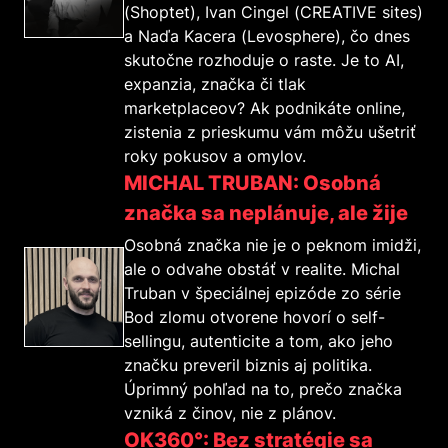
(Shoptet), Ivan Cingel (CREATIVE sites)
a Naďa Kacera (Levosphere), čo dnes
skutočne rozhoduje o raste. Je to AI,
expanzia, značka či tlak
marketplaceov? Ak podnikáte online,
zistenia z prieskumu vám môžu ušetriť
roky pokusov a omylov.
MICHAL TRUBAN: Osobná
značka sa neplánuje, ale žije
Osobná značka nie je o peknom imidži,
ale o odvahe obstáť v realite. Michal
Truban v špeciálnej epizóde zo série
Bod zlomu otvorene hovorí o self-
sellingu, autenticite a tom, ako jeho
značku preveril biznis aj politika.
Úprimný pohľad na to, prečo značka
vzniká z činov, nie z plánov.
OK360°: Bez stratégie sa