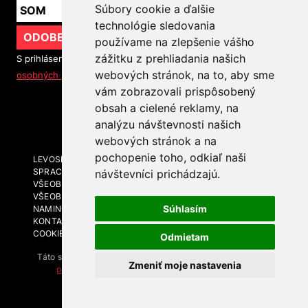
Súbory cookie a ďalšie
technológie sledovania
ODOBERAŤ
používame na zlepšenie vášho
zážitku z prehliadania našich
S prihlásením na odber noviniek súhlasíte so
spracovaním
webových stránok, na to, aby sme
osobných údajov
vám zobrazovali prispôsobený
obsah a cielené reklamy, na
SLEDUJTE NÁS
analýzu návštevnosti našich
webových stránok a na
pochopenie toho, odkiaľ naši
LEVOSPHERE A MÉDIÁ
SPRACOVANIE OSOBNÝCH ÚDAJOV
návštevníci prichádzajú.
VŠEOBECNÉ OBCHODNÉ PODMIENKY
VŠEOBECNÉ OBCHODNÉ PODMIENKY - BRANDING A
Súhlasím
NAMING
KONTAKT
COOKIES
Odmietam
Táto stránka je chránená technológiou reCAPTCHA. Platia
Zmeniť moje nastavenia
pravidlá ochrany súkromia
a
zmluvné podmienky
spoločnosti Google.
Levosphere.sk © 2026