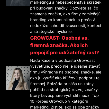
marketingu a nebezpečenstva skratiek
pri budovaní značky. Dozviete sa, čo
znamená značka, ako firmy zamieňajú
branding za komunikáciu a prečo AI
nedokáže nahradiť skúsenosti, kontext
a strategické myslenie.
GROWCAST: Osobná vs.
firemná značka. Ako ich
prepojiť pre udržateľný rast?
Naďa Kacera v podcaste Growcast
vysvetľuje, prečo nie je ideálne stavať
firmu výhradne na osobnej značke, ale
ako ju využiť ako kľúčovú podporu tej
firemnej. Epizóda prináša unikátny
pohľad na strategický rozvoj značky,
ktorý Levosphere vystrelil medzi Top
10 Forbes Growclub v kategórii
marketing. Zistite, ako sa obe značky