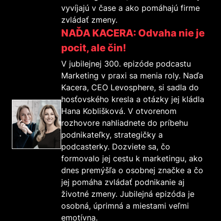
vyvíjajú v čase a ako pomáhajú firme
zvládať zmeny.
NAĎA KACERA: Odvaha nie je
pocit, ale čin!
V jubilejnej 300. epizóde podcastu
Marketing v praxi sa menia roly. Naďa
Kacera, CEO Levosphere, si sadla do
hosťovského kresla a otázky jej kládla
Hana Koblišková. V otvorenom
rozhovore nahliadnete do príbehu
podnikateľky, strategičky a
podcasterky. Dozviete sa, čo
formovalo jej cestu k marketingu, ako
dnes premýšľa o osobnej značke a čo
jej pomáha zvládať podnikanie aj
životné zmeny. Jubilejná epizóda je
osobná, úprimná a miestami veľmi
emotívna.