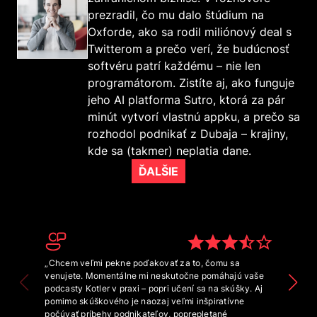
prezradil, čo mu dalo štúdium na
Oxforde, ako sa rodil miliónový deal s
Twitterom a prečo verí, že budúcnosť
softvéru patrí každému – nie len
programátorom. Zistíte aj, ako funguje
jeho AI platforma Sutro, ktorá za pár
minút vytvorí vlastnú appku, a prečo sa
rozhodol podnikať z Dubaja – krajiny,
kde sa (takmer) neplatia dane.
ĎALŠIE
„Chcem veľmi pekne poďakovať za to, čomu sa
venujete. Momentálne mi neskutočne pomáhajú vaše
podcasty Kotler v praxi – popri učení sa na skúšky. Aj
pomimo skúškového je naozaj veľmi inšpiratívne
počúvať príbehy podnikateľov, poprepletané