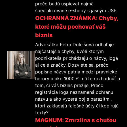
prečo budú uspievať najmä
špecializované e-shopy s jasným USP.
OCHRANNÁ ZNÁMKA: Chyby,
ktoré môžu pochovať váš
biznis
Advokátka Petra Dolejšová odhaľuje
najčastejšie chyby, kvôli ktorým
podnikatelia prichádzajú o názvy, logá
aj celé značky. Dozviete sa, prečo
popisné názvy patria medzi právnické
horory a ako 1000 € môže rozhodnúť o
tom, či váš biznis prežije. Prečo
registrácia loga neznamená ochranu
názvu a ako vyzerá boj s parazitmi,
ktorí zakladajú falošné účty či kopírujú
texty?
MAGNUM: Zmrzlina s chuťou