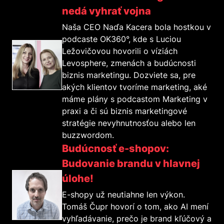
nedá vyhrať vojna
Naša CEO Naďa Kacera bola hostkou v
podcaste OK360°, kde s Luciou
Ležovičovou hovorili o víziách
Levosphere, zmenách a budúcnosti
biznis marketingu. Dozviete sa, pre
akých klientov tvoríme marketing, aké
máme plány s podcastom Marketing v
praxi a či sú biznis marketingové
stratégie nevyhnutnosťou alebo len
buzzwordom.
Budúcnosť e-shopov:
Budovanie brandu v hlavnej
úlohe!
E-shopy už neutiahne len výkon.
Tomáš Čupr hovorí o tom, ako AI mení
vyhľadávanie, prečo je brand kľúčový a