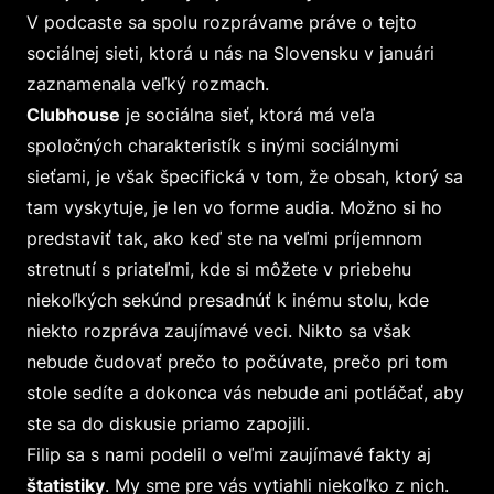
V podcaste sa spolu rozprávame práve o tejto
sociálnej sieti, ktorá u nás na Slovensku v januári
zaznamenala veľký rozmach.
Clubhouse
je sociálna sieť, ktorá má veľa
spoločných charakteristík s inými sociálnymi
sieťami, je však špecifická v tom, že obsah, ktorý sa
tam vyskytuje, je len vo forme audia. Možno si ho
predstaviť tak, ako keď ste na veľmi príjemnom
stretnutí s priateľmi, kde si môžete v priebehu
niekoľkých sekúnd presadnúť k inému stolu, kde
niekto rozpráva zaujímavé veci. Nikto sa však
nebude čudovať prečo to počúvate, prečo pri tom
stole sedíte a dokonca vás nebude ani potláčať, aby
ste sa do diskusie priamo zapojili.
Filip sa s nami podelil o veľmi zaujímavé fakty aj
štatistiky
. My sme pre vás vytiahli niekoľko z nich.