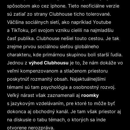
spôsobom ako cez iphone. Tieto neoficiálne verzie
sú zatiaľ zo strany Clubhouse ticho tolerované.
Väčšina sociálnych sietí, ako napríklad Youtube
a TikToku, pri svojom vzniku cielili na najmladšiu
časť publika. Clubhouse nešiel touto cestou. Je tak
zrejme prvou sociálnou sieťou globálneho
charakteru, kde primárnou skupinou boli starší ľudia.
Jednou z
výhod Clubhousu
je to, že nám dokáže vo
veľmi kompenzovanom a stlačenom priestoru
poskytnúť rozmanitý obsah. Najaktuálnejšími
témami sú tam psychológia a osobnostný rozvoj.
Veľký nárast však zaznamenali aj
roomky
s jazykovým vzdelávaním, pre ktoré to môže byť
dokonca aj obchodný kanál. Je tam však priestor aj
na diskusie o tabu témach, o ktorých sa inde
otvorene nerozpráva.