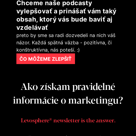
Chceme naše podcasty
vylepšovať a prinášať vám taký
obsah, ktorý vás bude baviť aj
vzdelávať
preto by sme sa radi dozvedeli na nich váš
názor. Každá spätná väzba - pozitívna, či
konštruktívna, nás poteší. :)
ČO MÔŽEME ZLEPŠIŤ
Ako získam pravidelné
informácie o marketingu?
Levosphere® newsletter is the answer.