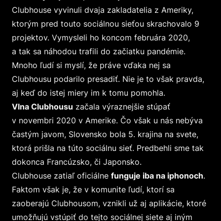
Clubhouse vyvinuli dvaja zakladatelia z Ameriky,
ktorým pred touto sociálnou sieťou skrachovalo 9
projektov. Vymysleli ho koncom februára 2020,
a tak sa náhodou trafili do začiatku pandémie.
Mnoho ľudí si myslí, že práve vďaka nej sa
Clubhousu podarilo presadiť. Nie je to však pravda,
aj keď do istej miery im k tomu pomohla.
Vlna Clubhousu
začala výraznejšie stúpať
v novembri 2020 v Amerike. Čo však u nás nebýva
častým javom, Slovensko bola 5. krajina na svete,
ktorá prišla na túto sociálnu sieť. Predbehli sme tak
dokonca Francúzsko, či Japonsko.
Clubhouse zatiaľ oficiálne
funguje iba na iphonoch
.
Faktom však je, že v komunite ľudí, ktorí sa
zaoberajú Clubhousom, vznikli už aj aplikácie, ktoré
umožňujú vstúpiť do tejto sociálnej siete aj iným