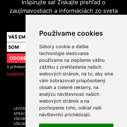
Inšpirujte sa! Získajte prehľad o
zaujímavostiach a informáciách zo sveta
marketingu v praxi.
Používame cookies
Súbory cookie a ďalšie
technológie sledovania
ODOBERAŤ
používame na zlepšenie vášho
zážitku z prehliadania našich
S prihlásením na odber noviniek súhlasíte so
spracovaním
webových stránok, na to, aby sme
osobných údajov
vám zobrazovali prispôsobený
obsah a cielené reklamy, na
SLEDUJTE NÁS
analýzu návštevnosti našich
webových stránok a na
pochopenie toho, odkiaľ naši
LEVOSPHERE A MÉDIÁ
SPRACOVANIE OSOBNÝCH ÚDAJOV
návštevníci prichádzajú.
VŠEOBECNÉ OBCHODNÉ PODMIENKY
VŠEOBECNÉ OBCHODNÉ PODMIENKY - BRANDING A