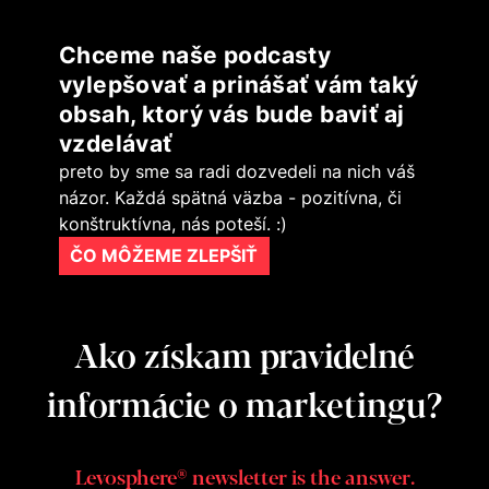
Chceme naše podcasty
vylepšovať a prinášať vám taký
obsah, ktorý vás bude baviť aj
vzdelávať
preto by sme sa radi dozvedeli na nich váš
názor. Každá spätná väzba - pozitívna, či
konštruktívna, nás poteší. :)
ČO MÔŽEME ZLEPŠIŤ
Ako získam pravidelné
informácie o marketingu?
Levosphere® newsletter is the answer.