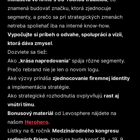
znamená budovať značku, ktorá zjednocuje
segmenty, a prečo sa pri strategických zmenách
netreba spoliehať iba na interné know-how.
Vypočujte si príbeh o odvahe, spolupráci a vízii,
ktorá dáva zmysel
.
Dozviete sa tiež:
Ako „
krása napredovania
“ spája rôzne segmenty.
Prečo rebrand nie je len o novom logu.
Aké výzvy prináša
zjednocovanie firemnej identity
a implementácia stratégie.
Ako strategické rozhodnutia ovplyvňujú
rast aj
vnútri tímu
.
Bonusový materiál
od Levosphere nájdete na
našom
Herohero
.
Lístky na 6. ročník
Medzinárodného kongresu
rodinných firiem
, ktorý sa bude konať 18. - 19. 9.