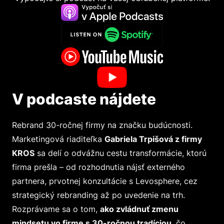
V podcaste nájdete
Rebrand 30-ročnej firmy na značku budúcnosti.
Marketingová riaditeľka
Gabriela Trpišová z firmy
KROS
sa delí o odvážnu cestu transformácie, ktorú
firma prešla – od rozhodnutia nájsť externého
partnera, prvotnej konzultácie s Levosphere, cez
strategický rebranding až po uvedenie na trh.
Rozprávame sa o tom,
ako zvládnuť zmenu
mindsetu vo firme s 30-ročnou tradíciou
, čo