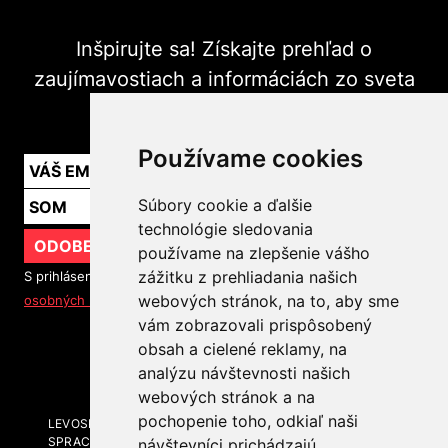
Inšpirujte sa! Získajte prehľad o
zaujímavostiach a informáciách zo sveta
marketingu v praxi.
Používame cookies
Súbory cookie a ďalšie
technológie sledovania
ODOBERAŤ
používame na zlepšenie vášho
zážitku z prehliadania našich
S prihlásením na odber noviniek súhlasíte so
spracovaním
webových stránok, na to, aby sme
osobných údajov
vám zobrazovali prispôsobený
obsah a cielené reklamy, na
SLEDUJTE NÁS
analýzu návštevnosti našich
webových stránok a na
pochopenie toho, odkiaľ naši
LEVOSPHERE A MÉDIÁ
SPRACOVANIE OSOBNÝCH ÚDAJOV
návštevníci prichádzajú.