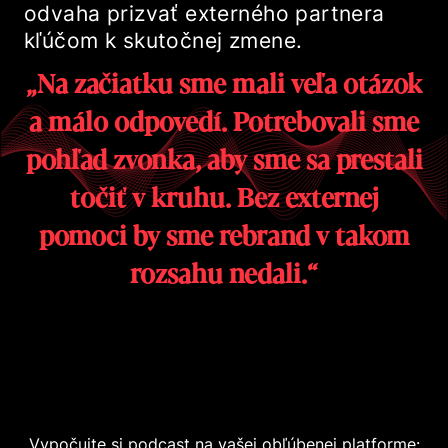
odvaha prizvať externého partnera
kľúčom k skutočnej zmene.
„Na začiatku sme mali veľa otázok
a málo odpovedí. Potrebovali sme
pohľad zvonka, aby sme sa prestali
točiť v kruhu. Bez externej
pomoci by sme rebrand v takom
rozsahu nedali.“
Vypočujte si podcast na vašej obľúbenej platforme: