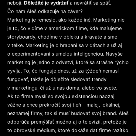
nebojí.
Dôležité je vydržať
a nevrátiť sa späť.
Čo nám Aleš odkazuje na záver?
Marketing je remeslo, ako každé iné. Marketing nie
je to, čo vidíme v americkom filme, kde maľujeme
storyboardy, chodíme v obleku a kravate a sme
v telke. Marketing je o hrabaní sa v dátach a už aj
o experimentovaní s umelou inteligenciou. Navyše
marketing je jedno z odvetví, ktoré sa strašne rýchlo
vyvíja. To, čo funguje dnes, už za týždeň nemusí
fungovať, takže je dôležité sledovať trendy
v marketingu, či už u nás doma, alebo vo svete.
Ak to firma myslí so svojou existenciou naozaj
vážne a chce prekročiť svoj tieň – malej, lokálnej,
neznámej firmy, tak si musí budovať svoj brand. Aleš
odporúča premýšľať možno aj o televízií, pretože je
to obrovské médium, ktoré dokáže dať firme razítko