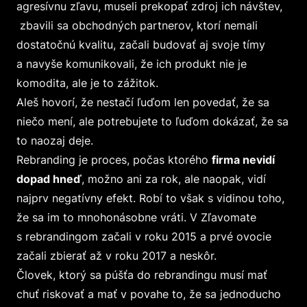
agresívnu zľavu, museli prekopať zdroj ich návštev,
zbavili sa obchodných partnerov, ktorí nemali
dostatočnú kvalitu, začali budovať aj svoje tímy
a navyše komunikovali, že ich produkt nie je
komodita, ale je to zážitok.
Aleš hovorí, že nestačí ľuďom len povedať, že sa
niečo mení, ale potrebujete to ľuďom dokázať, že sa
to naozaj deje.
Rebranding je proces, počas ktorého
firma nevidí
dopad hneď
, možno ani za rok, ale naopak, vidí
najprv negatívny efekt. Robí to však s vidinou toho,
že sa im to mnohonásobne vráti. V Zľavomate
s rebrandingom začali v roku 2015 a prvé ovocie
začali zbierať až v roku 2017 a neskôr.
Človek, ktorý sa púšťa do rebrandingu musí mať
chuť riskovať a mať v povahe to, že sa jednoducho