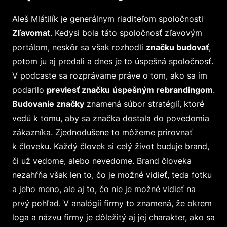
Aleš Mlátilík je generálnym riaditeľom spoločnosti
Zľavomat
. Kedysi bola táto spoločnosť zľavovým
portálom, neskôr sa však rozhodli
značku budovať
,
potom ju aj predali a dnes je to úspešná spoločnosť.
V podcaste sa rozprávame práve o tom, ako sa im
podarilo
previesť značku
úspešným rebrandingom
.
Budovanie značky
znamená súbor stratégií, ktoré
vedú k tomu, aby sa značka dostala do povedomia
zákazníka. Zjednodušene to môžeme prirovnať
k človeku. Každý človek si celý život buduje brand,
či už vedome, alebo nevedome. Brand človeka
nezahŕňa však len to, čo je možné vidieť, teda fotku
a jeho meno, ale aj to, čo nie je možné vidieť na
prvý pohľad. V analógií firmy to znamená, že okrem
loga a názvu firmy je dôležitý aj jej charakter, ako sa