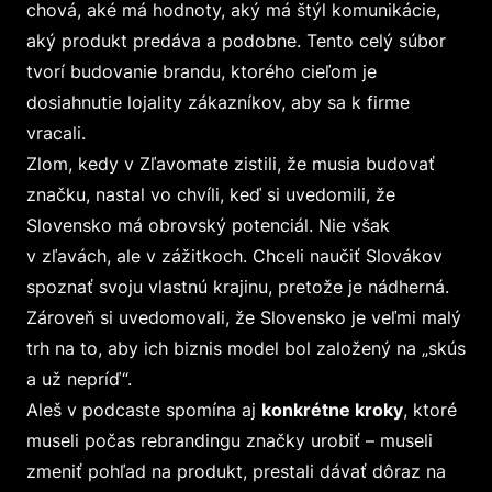
chová, aké má hodnoty, aký má štýl komunikácie,
aký produkt predáva a podobne. Tento celý súbor
tvorí budovanie brandu, ktorého cieľom je
dosiahnutie lojality zákazníkov, aby sa k firme
vracali.
Zlom, kedy v Zľavomate zistili, že musia budovať
značku, nastal vo chvíli, keď si uvedomili, že
Slovensko má obrovský potenciál. Nie však
v zľavách, ale v zážitkoch. Chceli naučiť Slovákov
spoznať svoju vlastnú krajinu, pretože je nádherná.
Zároveň si uvedomovali, že Slovensko je veľmi malý
trh na to, aby ich biznis model bol založený na „skús
a už nepríď“.
Aleš v podcaste spomína aj
konkrétne kroky
, ktoré
museli počas rebrandingu značky urobiť – museli
zmeniť pohľad na produkt, prestali dávať dôraz na