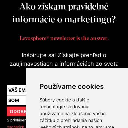
Ako získam pravidelné
informácie o marketingu?
Levosphere® newsletter is the answer.
Inšpirujte sa! Získajte prehľad o
zaujímavostiach a informáciách zo sveta
marketingu v praxi.
Používame cookies
Súbory cookie a ďalšie
technológie sledovania
ODOBERAŤ
používame na zlepšenie vášho
zážitku z prehliadania našich
S prihlásením na odber noviniek súhlasíte so
spracovaním
webových stránok, na to, aby sme
osobných údajov