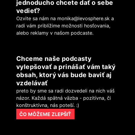
jednoducho chcete dať o sebe
vedieť?
Ozvite sa nám na
monika@levosphere.sk
a
radi vám priblížime možnosti hosťovania,
alebo reklamy v našom podcaste.
Chceme naše podcasty
vylepšovať a prinášať vám taký
obsah, ktorý vás bude baviť aj
vzdelávať
preto by sme sa radi dozvedeli na nich váš
názor. Každá spätná väzba - pozitívna, či
konštruktívna, nás poteší. :)
ČO MÔŽEME ZLEPŠIŤ