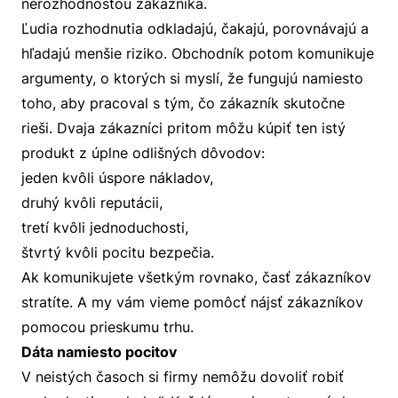
nerozhodnosťou zákazníka.
Ľudia rozhodnutia odkladajú, čakajú, porovnávajú a
hľadajú menšie riziko. Obchodník potom komunikuje
argumenty, o ktorých si myslí, že fungujú namiesto
toho, aby pracoval s tým, čo zákazník skutočne
rieši. Dvaja zákazníci pritom môžu kúpiť ten istý
produkt z úplne odlišných dôvodov:
jeden kvôli úspore nákladov,
druhý kvôli reputácii,
tretí kvôli jednoduchosti,
štvrtý kvôli pocitu bezpečia.
Ak komunikujete všetkým rovnako, časť zákazníkov
stratíte. A my vám vieme pomôcť nájsť zákazníkov
pomocou prieskumu trhu.
Dáta namiesto pocitov
V neistých časoch si firmy nemôžu dovoliť robiť