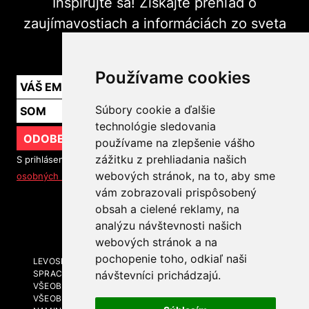
Inšpirujte sa! Získajte prehľad o
zaujímavostiach a informáciách zo sveta
marketingu v praxi.
Používame cookies
Súbory cookie a ďalšie
technológie sledovania
ODOBERAŤ
používame na zlepšenie vášho
zážitku z prehliadania našich
S prihlásením na odber noviniek súhlasíte so
spracovaním
webových stránok, na to, aby sme
osobných údajov
vám zobrazovali prispôsobený
obsah a cielené reklamy, na
SLEDUJTE NÁS
analýzu návštevnosti našich
webových stránok a na
pochopenie toho, odkiaľ naši
LEVOSPHERE A MÉDIÁ
SPRACOVANIE OSOBNÝCH ÚDAJOV
návštevníci prichádzajú.
VŠEOBECNÉ OBCHODNÉ PODMIENKY
VŠEOBECNÉ OBCHODNÉ PODMIENKY - BRANDING A