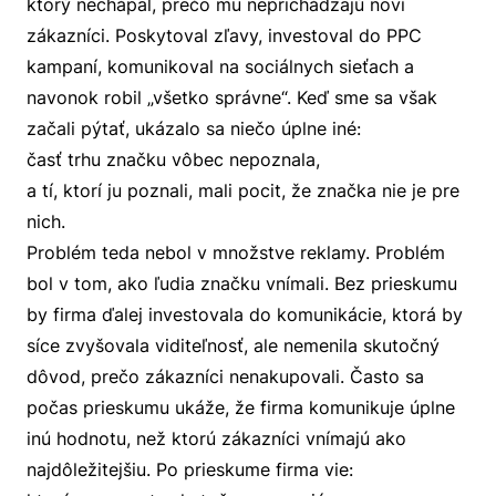
ktorý nechápal, prečo mu neprichádzajú noví
zákazníci. Poskytoval zľavy, investoval do PPC
kampaní, komunikoval na sociálnych sieťach a
navonok robil „všetko správne“. Keď sme sa však
začali pýtať, ukázalo sa niečo úplne iné:
časť trhu značku vôbec nepoznala,
a tí, ktorí ju poznali, mali pocit, že značka nie je pre
nich.
Problém teda nebol v množstve reklamy. Problém
bol v tom, ako ľudia značku vnímali. Bez prieskumu
by firma ďalej investovala do komunikácie, ktorá by
síce zvyšovala viditeľnosť, ale nemenila skutočný
dôvod, prečo zákazníci nenakupovali. Často sa
počas prieskumu ukáže, že firma komunikuje úplne
inú hodnotu, než ktorú zákazníci vnímajú ako
najdôležitejšiu. Po prieskume firma vie: