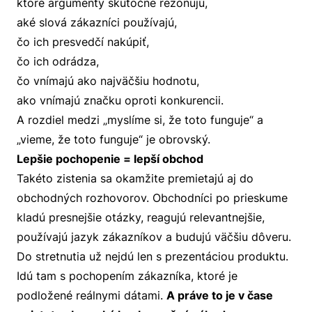
ktoré argumenty skutočne rezonujú,
aké slová zákazníci používajú,
čo ich presvedčí nakúpiť,
čo ich odrádza,
čo vnímajú ako najväčšiu hodnotu,
ako vnímajú značku oproti konkurencii.
A rozdiel medzi „myslíme si, že toto funguje“ a
„vieme, že toto funguje“ je obrovský.
Lepšie pochopenie = lepší obchod
Takéto zistenia sa okamžite premietajú aj do
obchodných rozhovorov. Obchodníci po prieskume
kladú presnejšie otázky, reagujú relevantnejšie,
používajú jazyk zákazníkov a budujú väčšiu dôveru.
Do stretnutia už nejdú len s prezentáciou produktu.
Idú tam s pochopením zákazníka, ktoré je
podložené reálnymi dátami.
A práve to je v čase