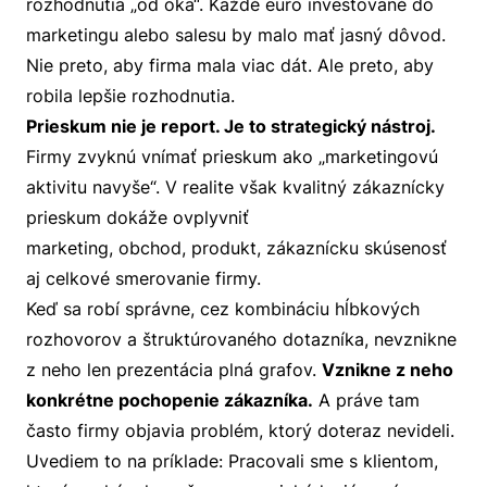
rozhodnutia „od oka“. Každé euro investované do
marketingu alebo salesu by malo mať jasný dôvod.
Nie preto, aby firma mala viac dát. Ale preto, aby
robila lepšie rozhodnutia.
Prieskum nie je report. Je to strategický nástroj.
Firmy zvyknú vnímať prieskum ako „marketingovú
aktivitu navyše“. V realite však kvalitný zákaznícky
prieskum dokáže ovplyvniť
marketing, obchod, produkt, zákaznícku skúsenosť
aj celkové smerovanie firmy.
Keď sa robí správne, cez kombináciu hĺbkových
rozhovorov a štruktúrovaného dotazníka, nevznikne
z neho len prezentácia plná grafov.
Vznikne z neho
konkrétne pochopenie zákazníka.
A práve tam
často firmy objavia problém, ktorý doteraz nevideli.
Uvediem to na príklade
: Pracovali sme s klientom,