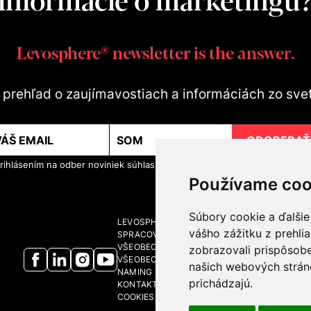
Levosphere® newsletter is the answer.
te prehľad o zaujímavostiach a informáciách zo sve
ODOBERAŤ
rihlásením na odber noviniek súhlasíte so
spracovaním osobných údajo
Používame coo
Súbory cookie a ďalšie
LEVOSPHERE A MÉDIÁ
vášho zážitku z prehli
SPRACOVANIE OSOBNÝCH ÚDAJOV
VŠEOBECNÉ OBCHODNÉ PODMIENKY
zobrazovali prispôsobe
VŠEOBECNÉ OBCHODNÉ PODMIENKY - BRAND
našich webových stráno
NAMING
prichádzajú.
KONTAKT
COOKIES