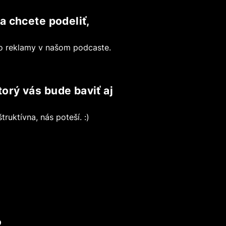
a chcete podeliť,
bo reklamy v našom podcaste.
orý vás bude baviť aj
ruktívna, nás poteší. :)
?