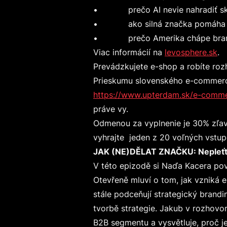
• prečo AI nevie nahradiť skú
• ako silná značka pomáha rás
• prečo Amerika chápe brandin
Viac informácií na
levosphere.sk
.
Prevádzkujete e-shop a robíte roz
Prieskumu slovenského e-commerce
https://www.upterdam.sk/e-comme
práve vy.
Odmenou za vyplnenie je 30% zľav
vyhrajte jeden z 20 voľných vstup
JAK (NE)DĚLAT ZNAČKU: Nepleťte
V této epizodě si Naďa Kacera po
Otevřeně mluví o tom, jak vzniká 
stále podceňují strategický brandin
tvorbě strategie. Jakub v rozhovor
B2B segmentu a vysvětluje, proč j