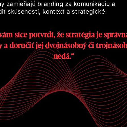
y zamieňajú branding za komunikáciu a
iť skúsenosti, kontext a strategické
y a doručiť jej dvojnásobný či trojnásob
nedá.“