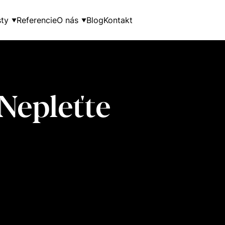
ty
Referencie
O nás
Blog
Kontakt
▼
▼
Nepleťte