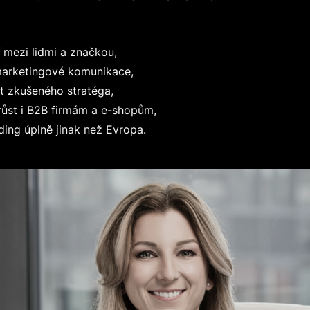
ezi lidmi a značkou,
rketingové komunikace,
zkušeného stratéga,
t i B2B firmám a e-shopům,
 úplně jinak než Evropa.