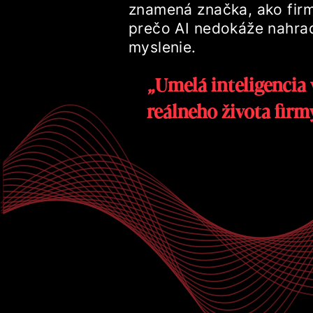
znamená značka, ako firm
prečo AI nedokáže nahrad
myslenie.
„Umelá inteligencia vám síce potvrdí, že stratégia je správna. Ale preklopiť ju do
reálneho života firm