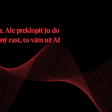
ný rast, to vám už AI