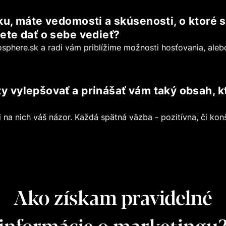
u, máte vedomosti a skúsenosti, o ktoré s
ete dať o sebe vedieť?
sphere.sk
a radi vám priblížime možnosti hosťovania, ale
vylepšovať a prinášať vám taký obsah, kt
na nich váš názor. Každá spätná väzba - pozitívna, či konšt
Ako získam pravidelné
informácie o marketingu