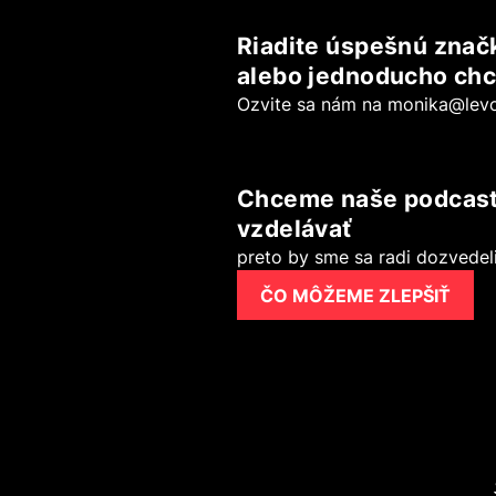
Riadite úspešnú značk
alebo jednoducho chc
Ozvite sa nám na
monika@levo
Chceme naše podcasty 
vzdelávať
preto by sme sa radi dozvedeli 
ČO MÔŽEME ZLEPŠIŤ