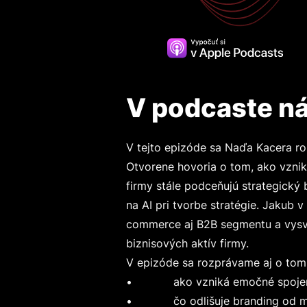
V podcaste ná
V tejto epizóde sa Naďa Kacera r
Otvorene hovoria o tom, ako vzni
firmy stále podceňujú strategický 
na AI pri tvorbe stratégie. Jakub 
commerce aj B2B segmentu a vysvet
biznisových aktív firmy.
V epizóde sa rozprávame aj o tom
• ako vzniká emočné spojenie
• čo odlišuje branding od mar