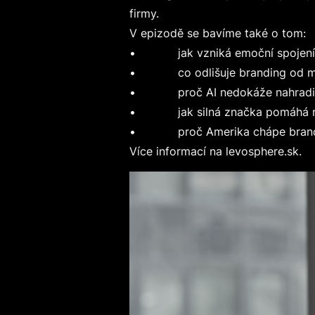
firmy.
V epizodě se bavíme také o tom:
• jak vzniká emoční spojení m
• co odlišuje branding od ma
• proč AI nedokáže nahradit 
• jak silná značka pomáhá růs
• proč Amerika chápe branding
Více informací na levosphere.sk.