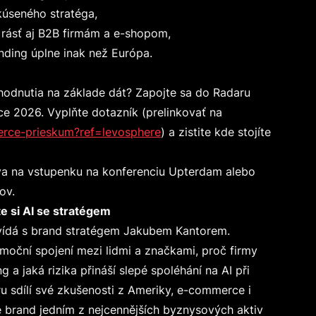
seného stratéga,
ť aj B2B firmám a e-shopom,
g úplne inak než Európa.
hodnutia na základe dát? Zapojte sa do Radaru
 2026. Vyplňte dotazník (prelinkovať na
rce-prieskum?ref=levosphere
) a zistite kde stojíte
a na vstupenku na konferenciu Upterdam alebo
ov.
 si AI se stratégem
vídá s brand stratégem Jakubem Kantorem.
emoční spojení mezi lidmi a značkami, proč firmy
g a jaká rizika přináší slepé spoléhání na AI při
u sdílí své zkušenosti z Ameriky, e-commerce i
e brand jedním z nejcennějších byznysových aktiv