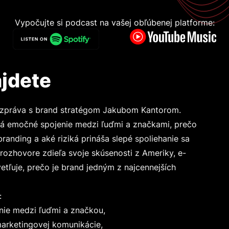
Vypočujte si podcast na vašej obľúbenej platforme:
jdete
ozpráva s brand stratégom Jakubom Kantorom.
ká emočné spojenie medzi ľuďmi a značkami, prečo
branding a aké riziká prináša slepé spoliehanie sa
v rozhovore zdieľa svoje skúsenosti z Ameriky, e-
ľuje, prečo je brand jedným z najcennejších
:
 medzi ľuďmi a značkou,
ketingovej komunikácie,