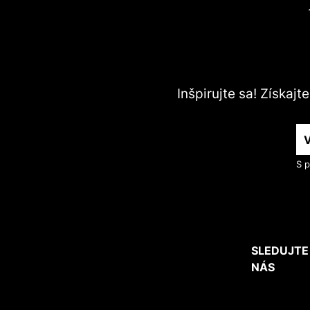
Inšpirujte sa! Získaj
S p
SLEDUJTE
NÁS