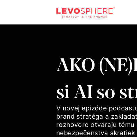
AKO (NE)
si AI so 
V novej epizóde podcastu
brand stratéga a zaklada
rozhovore otvárajú tému 
nebezpečenstva skratiek 