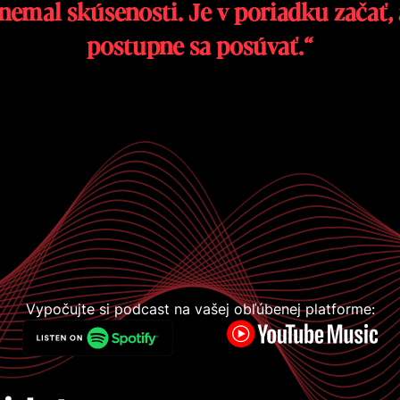
postupne sa posúvať.“
Vypočujte si podcast na vašej obľúbenej platforme: