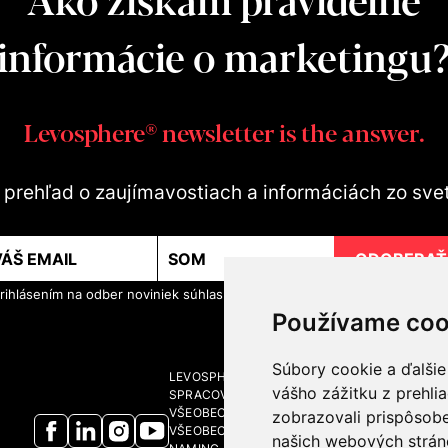
informácie o marketingu
Levosphere® newsletter is the answer.
te prehľad o zaujímavostiach a informáciách zo sve
ODOBERAŤ
rihlásením na odber noviniek súhlasíte so
spracovaním osobných údajo
Používame coo
Súbory cookie a ďalšie
LEVOSPHERE A MÉDIÁ
vášho zážitku z prehli
SPRACOVANIE OSOBNÝCH ÚDAJOV
VŠEOBECNÉ OBCHODNÉ PODMIENKY
zobrazovali prispôsobe
VŠEOBECNÉ OBCHODNÉ PODMIENKY - BRAND
našich webových stráno