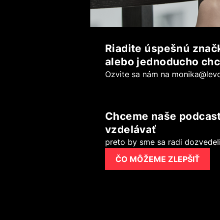
Riadite úspešnú značk
alebo jednoducho chc
Ozvite sa nám na
monika@levo
Chceme naše podcasty 
vzdelávať
preto by sme sa radi dozvedeli 
ČO MÔŽEME ZLEPŠIŤ