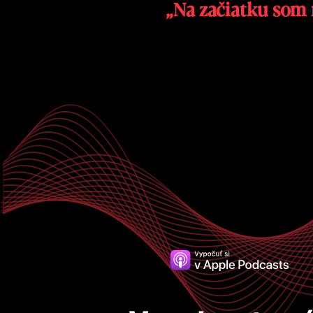
„Na začiatku som nemal skúsenosti. Je v poriadku začať, ak vás niečo baví a