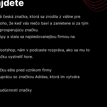
jdete
á česká značka, ktorá sa zrodila z vášne pre
oho, že keď vás niečo baví a zanietene si za tým
 prosperujúcu značku.
py a stala sa najsledovanejšou firmou na
Footshop, nám v podcaste rozpráva, ako sa mu to
čku vystreliť hore.
čku ešte pred vznikom firmy
uprácu so značkou Adidas, ktorá im vytvára
budúcnosti značky