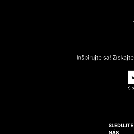
Inšpirujte sa! Získaj
S p
SLEDUJTE
NÁS