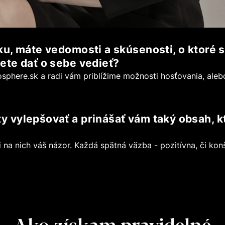
u, máte vedomosti a skúsenosti, o ktoré s
ete dať o sebe vedieť?
sphere.sk
a radi vám priblížime možnosti hosťovania, ale
vylepšovať a prinášať vám taký obsah, kt
na nich váš názor. Každá spätná väzba - pozitívna, či konšt
Ako získam pravidelné