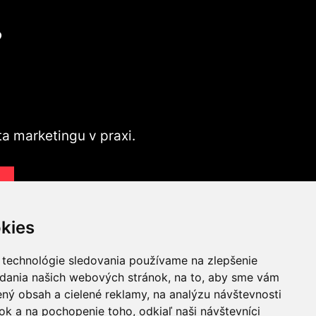
?
ta marketingu v praxi.
v
kies
 technológie sledovania používame na zlepšenie
adania našich webových stránok, na to, aby sme vám
ný obsah a cielené reklamy, na analýzu návštevnosti
ING A
k a na pochopenie toho, odkiaľ naši návštevníci