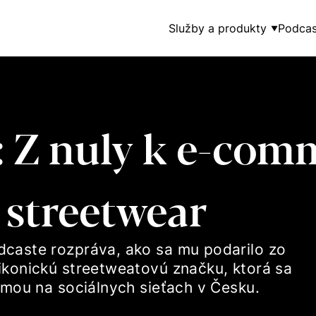
Služby a produkty
Podcas
▼
 Z nuly k e-com
 streetwear
caste rozpráva, ako sa mu podarilo zo
ikonickú streetweatovú značku, ktorá sa
rmou na sociálnych sieťach v Česku.