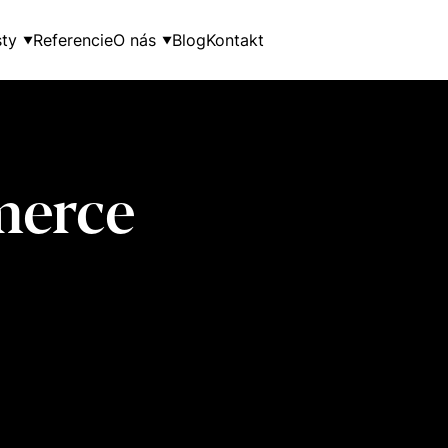
ty
Referencie
O nás
Blog
Kontakt
▼
▼
merce