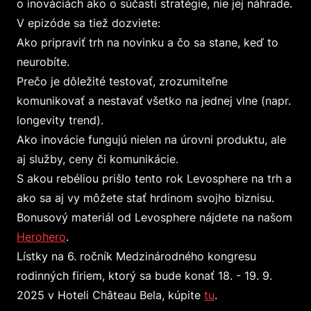
o inováciách ako o súčasti stratégie, nie jej náhrade.
V epizóde sa tiež dozviete:
Ako pripraviť trh na novinku a čo sa stane, keď to
neurobíte.
Prečo je dôležité testovať, zrozumiteľne
komunikovať a nestavať všetko na jednej vlne (napr.
longevity trend).
Ako inovácie fungujú nielen na úrovni produktu, ale
aj služby, ceny či komunikácie.
S akou rebéliou prišlo tento rok Levosphere na trh a
ako sa aj vy môžete stať hrdinom svojho biznisu.
Bonusový materiál od Levosphere nájdete na našom
Herohero
.
Lístky na 6. ročník Medzinárodného kongresu
rodinných firiem, ktorý sa bude konať 18. - 19. 9.
2025 v Hoteli Château Bela, kúpite
tu
.