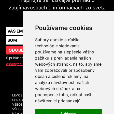
Inšpirujte sa! Získajte prehľad o
zaujímavostiach a informáciách zo sveta
marketingu v praxi.
Používame cookies
Súbory cookie a ďalšie
technológie sledovania
ODOBERAŤ
používame na zlepšenie vášho
zážitku z prehliadania našich
S prihlásením na odber noviniek súhlasíte so
spracovaním
webových stránok, na to, aby sme
osobných údajov
vám zobrazovali prispôsobený
obsah a cielené reklamy, na
SLEDUJTE NÁS
analýzu návštevnosti našich
webových stránok a na
pochopenie toho, odkiaľ naši
LEVOSPHERE A MÉDIÁ
SPRACOVANIE OSOBNÝCH ÚDAJOV
návštevníci prichádzajú.
VŠEOBECNÉ OBCHODNÉ PODMIENKY
VŠEOBECNÉ OBCHODNÉ PODMIENKY - BRANDING A
Súhlasím
NAMING