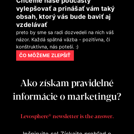
Chceme naše podcasty
vylepšovať a prinášať vám taký
obsah, ktorý vás bude baviť aj
vzdelávať
preto by sme sa radi dozvedeli na nich váš
názor. Každá spätná väzba - pozitívna, či
konštruktívna, nás poteší. :)
ČO MÔŽEME ZLEPŠIŤ
Ako získam pravidelné
informácie o marketingu?
Levosphere® newsletter is the answer.