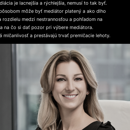
ácia je lacnejšia a rýchlejšia, nemusí to tak byť.
spôsobom môže byť mediátor platený a ako dlho
sa rozdielu medzi nestrannosťou a pohľadom na
a na čo si dať pozor pri výbere mediátora.
á mlčanlivosť a prestávajú trvať premlčacie lehoty.