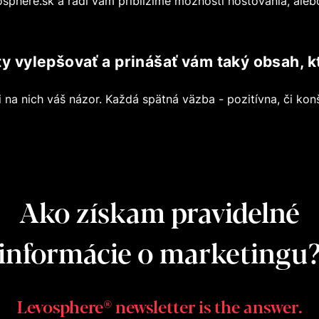
sphere.sk
a radi vám priblížime možnosti hosťovania, ale
vylepšovať a prinášať vám taký obsah, kt
na nich váš názor. Každá spätná väzba - pozitívna, či konšt
Ako získam pravidelné
informácie o marketingu
Levosphere® newsletter is the answer.