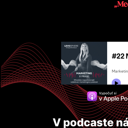
„
V podcaste ná