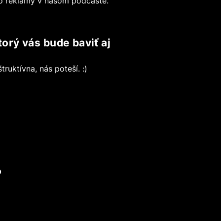
bo reklamy v našom podcaste.
orý vás bude baviť aj
ruktívna, nás poteší. :)
?