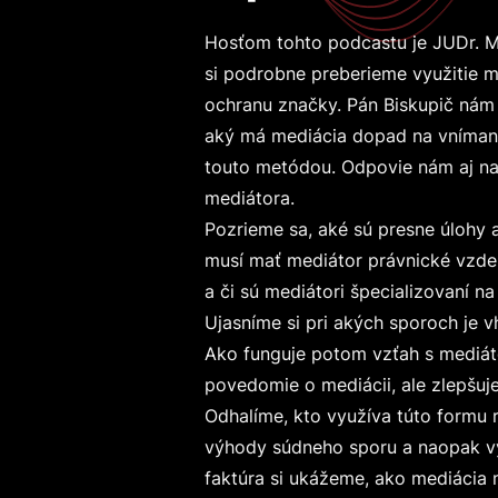
Hosťom tohto podcastu je JUDr. Ma
si podrobne preberieme využitie m
ochranu značky. Pán Biskupič nám
aký má mediácia dopad na vnímanie
touto metódou. Odpovie nám aj na
mediátora.
Pozrieme sa, aké sú presne úlohy 
musí mať mediátor právnické vzdela
a či sú mediátori špecializovaní na
Ujasníme si pri akých sporoch je v
Ako funguje potom vzťah s mediátor
povedomie o mediácii, ale zlepšu
Odhalíme, kto využíva túto formu ri
výhody súdneho sporu a naopak vý
faktúra si ukážeme, ako mediácia