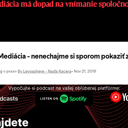
Mediácia má dopad na vnímanie spoločno
Vypočujte si podcast na vašej obľúbenej platforme:
jdete