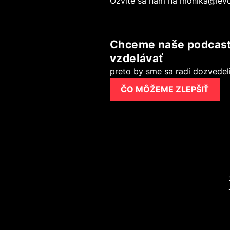
Ozvite sa nám na
monika@levo
Chceme naše podcasty 
vzdelávať
preto by sme sa radi dozvedeli 
ČO MÔŽEME ZLEPŠIŤ