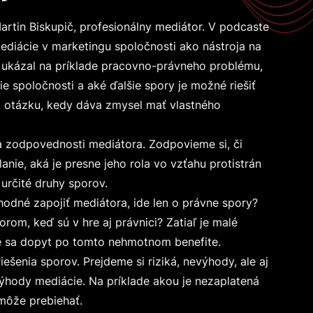
rtin Biskupič, profesionálny mediátor. V podcaste
ediácie v marketingu spoločnosti ako nástroja na
 ukázal na príklade pracovno-právneho problému,
 spoločnosti a aké ďalšie spory je možné riešiť
 otázku, kedy dáva zmysel mať vlastného
a zodpovednosti mediátora. Zodpovieme si, či
nie, aká je presne jeho rola vo vzťahu protistrán
 určité druhy sporov.
hodné zapojiť mediátora, ide len o právne spory?
om, keď sú v hre aj právnici? Zatiaľ je malé
je sa dopyt po tomto nehmotnom benefite.
ešenia sporov. Prejdeme si riziká, nevýhody, ale aj
hody mediácie. Na príklade akou je nezaplatená
 môže prebiehať.