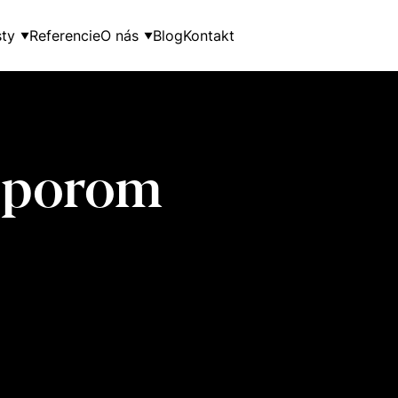
ty
Referencie
O nás
Blog
Kontakt
▼
▼
 sporom