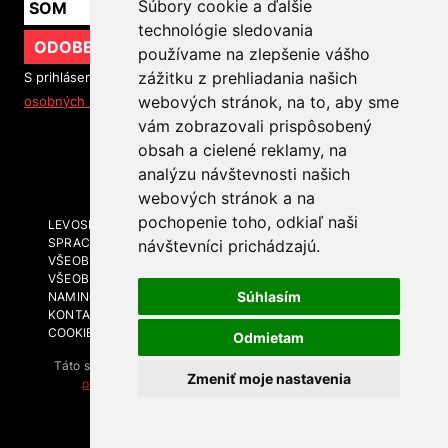
Súbory cookie a ďalšie
technológie sledovania
ODOBERAŤ
používame na zlepšenie vášho
zážitku z prehliadania našich
S prihlásením na odber noviniek súhlasíte so
spracovaním
webových stránok, na to, aby sme
osobných údajov
vám zobrazovali prispôsobený
obsah a cielené reklamy, na
SLEDUJTE NÁS
analýzu návštevnosti našich
webových stránok a na
pochopenie toho, odkiaľ naši
LEVOSPHERE A MÉDIÁ
SPRACOVANIE OSOBNÝCH ÚDAJOV
návštevníci prichádzajú.
VŠEOBECNÉ OBCHODNÉ PODMIENKY
VŠEOBECNÉ OBCHODNÉ PODMIENKY - BRANDING A
Súhlasím
NAMING
KONTAKT
COOKIES
Odmietam
Táto stránka je chránená technológiou reCAPTCHA. Platia
Zmeniť moje nastavenia
pravidlá ochrany súkromia
a
zmluvné podmienky
spoločnosti Google.
Levosphere.sk © 2026