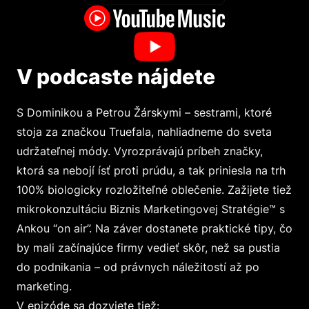
V podcaste nájdete
S Dominikou a Petrou Žárskymi – sestrami, ktoré
stoja za značkou Truefala, nahliadneme do sveta
udržateľnej módy. Vyrozprávajú príbeh značky,
ktorá sa nebojí ísť proti prúdu, a tak priniesla na trh
100% biologicky rozložiteľné oblečenie. Zažijete tiež
mikrokonzultáciu Biznis Marketingovej Stratégie™ s
Ankou “on air”. Na záver dostanete praktické tipy, čo
by mali začínajúce firmy vedieť skôr, než sa pustia
do podnikania – od právnych náležitostí až po
marketing.
V epizóde sa dozviete tiež: