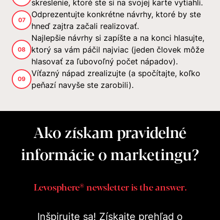
skreslenie, ktoré ste si na svojej karte vytiahli.
Odprezentujte konkrétne návrhy, ktoré by ste
07
hneď zajtra začali realizovať.
Najlepšie návrhy si zapíšte a na konci hlasujte,
ktorý sa vám páčil najviac (jeden človek môže
08
hlasovať za ľubovoľný počet nápadov).
Víťazný nápad zrealizujte (a spočítajte, koľko
09
peňazí navyše ste zarobili).
Ako získam pravidelné
informácie o marketingu?
Levosphere® newsletter is the answer.
Inšpirujte sa! Získajte prehľad o