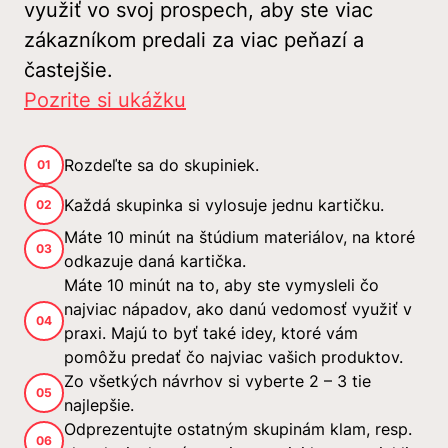
využiť vo svoj prospech, aby ste viac
zákazníkom predali za viac peňazí a
častejšie.
Pozrite si ukážku
Rozdeľte sa do skupiniek.
01
Každá skupinka si vylosuje jednu kartičku.
02
Máte 10 minút na štúdium materiálov, na ktoré
03
odkazuje daná kartička.
Máte 10 minút na to, aby ste vymysleli čo
najviac nápadov, ako danú vedomosť využiť v
04
praxi. Majú to byť také idey, ktoré vám
pomôžu predať čo najviac vašich produktov.
Zo všetkých návrhov si vyberte 2 – 3 tie
05
najlepšie.
Odprezentujte ostatným skupinám klam, resp.
06