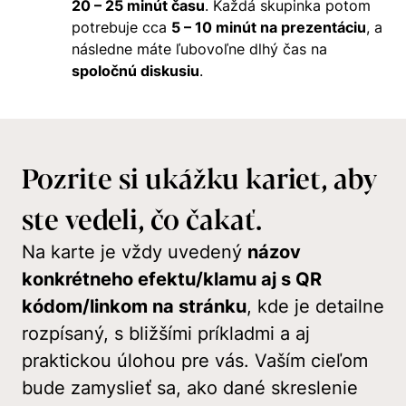
20 – 25 minút času
. Každá skupinka potom
potrebuje cca
5 – 10 minút na prezentáciu
, a
následne máte ľubovoľne dlhý čas na
spoločnú diskusiu
.
Pozrite si ukážku kariet, aby
ste vedeli, čo čakať.
Na karte je vždy uvedený
názov
konkrétneho efektu/klamu aj s QR
kódom/linkom na stránku
, kde je detailne
rozpísaný, s bližšími príkladmi a aj
praktickou úlohou pre vás. Vaším cieľom
bude zamyslieť sa, ako dané skreslenie