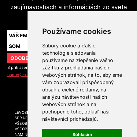
zaujímavostiach a informáciách zo sveta
marketingu v praxi.
Používame cookies
Súbory cookie a ďalšie
technológie sledovania
ODOBERAŤ
používame na zlepšenie vášho
zážitku z prehliadania našich
S prihlásením na odber noviniek súhlasíte so
spracovaním
webových stránok, na to, aby sme
osobných údajov
vám zobrazovali prispôsobený
obsah a cielené reklamy, na
SLEDUJTE NÁS
analýzu návštevnosti našich
webových stránok a na
pochopenie toho, odkiaľ naši
LEVOSPHERE A MÉDIÁ
SPRACOVANIE OSOBNÝCH ÚDAJOV
návštevníci prichádzajú.
VŠEOBECNÉ OBCHODNÉ PODMIENKY
VŠEOBECNÉ OBCHODNÉ PODMIENKY - BRANDING A
Súhlasím
NAMING