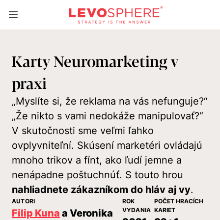
Karty Neuromarketing v
praxi
„Myslíte si, že reklama na vás nefunguje?“
„Že nikto s vami nedokáže manipulovať?“
V skutočnosti sme veľmi ľahko
ovplyvniteľní. Skúsení marketéri ovládajú
mnoho trikov a fínt, ako ľudí jemne a
nenápadne poštuchnúť. S touto hrou
nahliadnete zákazníkom do hláv aj vy
.
AUTORI
ROK
POČET HRACÍCH
VYDANIA
KARIET
Filip Kuna
a Veronika