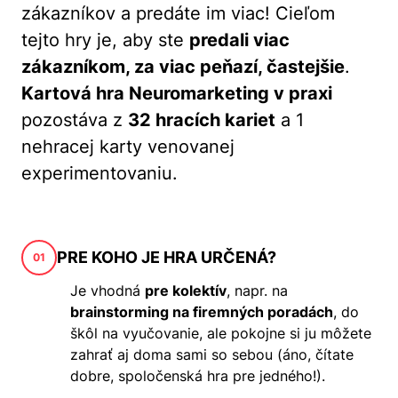
zákazníkov a predáte im viac! Cieľom
tejto hry je, aby ste
predali viac
zákazníkom, za viac peňazí, častejšie
.
Kartová hra Neuromarketing v praxi
pozostáva z
32 hracích kariet
a 1
nehracej karty venovanej
experimentovaniu.
PRE KOHO JE HRA URČENÁ?
01
Je vhodná
pre kolektív
, napr. na
brainstorming na firemných poradách
, do
škôl na vyučovanie, ale pokojne si ju môžete
zahrať aj doma sami so sebou (áno, čítate
dobre, spoločenská hra pre jedného!).