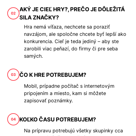
AKÝ JE CIEĽ HRY?, PREČO JE DÔLEŽITÁ
02
SILA ZNAČKY?
Hra nemá víťaza, nechcete sa poraziť
navzájom, ale spoločne chcete byť lepší ako
konkurencia. Cieľ je teda jediný – aby ste
zarobili viac peňazí, do firmy či pre seba
samých.
ČO K HRE POTREBUJEM?
03
Mobil, prípadne počítač s internetovým
pripojením a miesto, kam si môžete
zapisovať poznámky.
KOĽKO ČASU POTREBUJEM?
04
Na prípravu potrebujú všetky skupinky cca